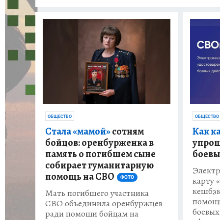
ОБЩЕСТВО
ОБЩЕСТВО
Стала «мамой»
сотням
Как к
бойцов: оренбурженка в
упрощ
память о погибшем сыне
боевы
собирает гуманитарную
Электр
помощь на СВО
ФОТО
карту 
кешбэк
Мать погибшего участника
помощи
СВО объединила оренбуржцев
боевых
ради помощи бойцам на