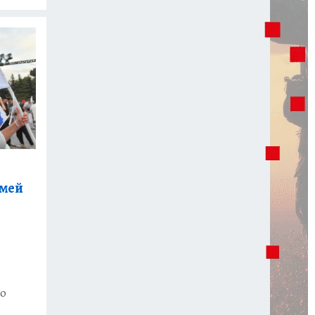
емей
 о