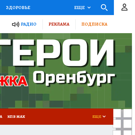
ЗДОРОВЬЕ
ЕЩЕ
ТЫ РОССИИ
РАДИО
РЕКЛАМА
ПОДПИСКА
КРЕТЫ
ПУТЕВОДИТЕЛЬ
 ЖЕЛЕЗА
ТУРИЗМ
Д ПОТРЕБИТЕЛЯ
ВСЕ О КП
А
КП В МАХ
ЕЩЕ
АПАДЕНИЯ БРОДЯЧИХ СОБАК
АФИША