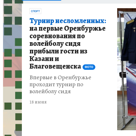
СПОРТ
ИСПЫТАНО НА СЕБЕ
Турнир несломленных:
на первые Оренбуржье
соревнования по
волейболу сидя
прибыли гости из
Казани и
Благовещенска
ФОТО
Впервые в Оренбуржье
проходит турнир по
волейболу сидя
18 июня