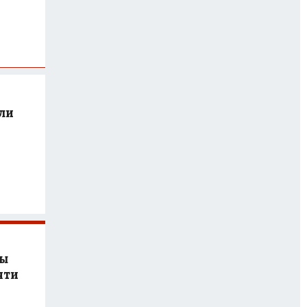
ли
вы
яти