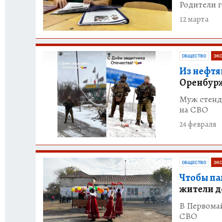
Родители г
12 марта
ОБЩЕСТВО
ЭК
Из нефтя
Оренбурж
Муж стенд
на СВО
24 февраля
ОБЩЕСТВО
ЭК
Чтобы па
жители д
В Первомай
СВО