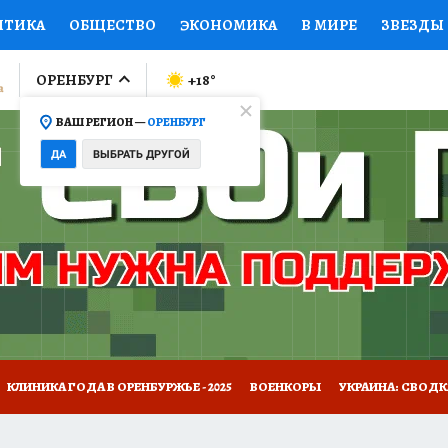
ИТИКА
ОБЩЕСТВО
ЭКОНОМИКА
В МИРЕ
ЗВЕЗДЫ
ЛУМНИСТЫ
ПРОИСШЕСТВИЯ
НАЦИОНАЛЬНЫЕ ПРОЕК
ОРЕНБУРГ
+18
°
ВАШ РЕГИОН —
ОРЕНБУРГ
Ы
ОТКРЫВАЕМ МИР
Я ЗНАЮ
СЕМЬЯ
ЖЕНСКИЕ СЕ
ДА
ВЫБРАТЬ ДРУГОЙ
ПРОМОКОДЫ
СЕРИАЛЫ
СПЕЦПРОЕКТЫ
ДЕФИЦИТ
ВИЗОР
КОЛЛЕКЦИИ
КОНКУРСЫ
РАБОТА У НАС
ГИ
НА САЙТЕ
КЛИНИКА ГОДА В ОРЕНБУРЖЬЕ - 2025
ВОЕНКОРЫ
УКРАИНА: СВОДК
ОТДЫХ В РОССИИ
ЗАПОВЕДНАЯ РОССИЯ
ПРОИСШЕСТВИЯ
Н