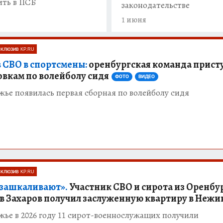
ть в ПСБ
законодательстве
я
1 июня
СКЛЮЗИВ KP.RU
в СВО в спортсмены:
оренбургская команда прист
овкам по волейболу сидя
ФОТО
ВИДЕО
ье появилась первая сборная по волейболу сидя
СКЛЮЗИВ KP.RU
зашкаливают».
Участник СВО и сирота из Оренбу
в Захаров получил заслуженную квартиру в Нежи
ье в 2026 году 11 сирот-военнослужащих получили