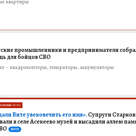
ые квартиры
ские промышленники и предприниматели собра
ь для бойцов СВО
ах – квадрокоптеры, генераторы, аккумуляторы
СКЛЮЗИВ KP.RU
али Вите увековечить его имя».
Супруги Старко
вали в селе Асекеево музей и высадили аллею пам
СВО
ФОТО