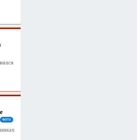
з
вился
е
ФОТО
тниках