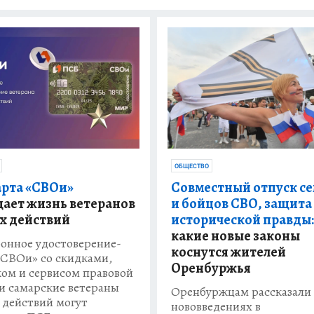
ОБЩЕСТВО
арта «СВОи»
Совместный отпуск с
ает жизнь ветеранов
и бойцов СВО, защита
х действий
исторической правды:
какие новые законы
онное удостоверение-
коснутся жителей
«СВОи» со скидками,
Оренбуржья
ом и сервисом правовой
 самарские ветераны
Оренбуржцам рассказали
 действий могут
нововведениях в