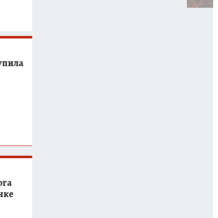
упила
рга
нке