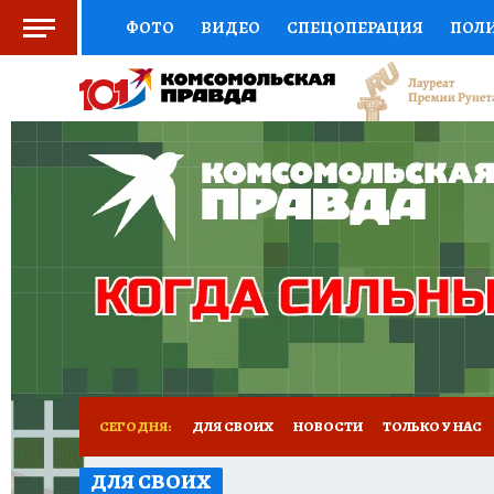
ФОТО
ВИДЕО
СПЕЦОПЕРАЦИЯ
ПОЛ
СОЦПОДДЕРЖКА
НАУКА
СПОРТ
КО
ВЫБОР ЭКСПЕРТОВ
ДОКТОР
ФИНАНС
КНИЖНАЯ ПОЛКА
ПРОГНОЗЫ НА СПОРТ
ПРЕСС-ЦЕНТР
НЕДВИЖИМОСТЬ
ТЕЛЕ
РАДИО КП
РЕКЛАМА
ТЕСТЫ
НОВОЕ 
СЕГОДНЯ:
ДЛЯ СВОИХ
НОВОСТИ
ТОЛЬКО У НАС
ДЛЯ СВОИХ
СПОРТАКТИВ ОРЕНБУРЖЬЯ - 2025
КП-АВИА