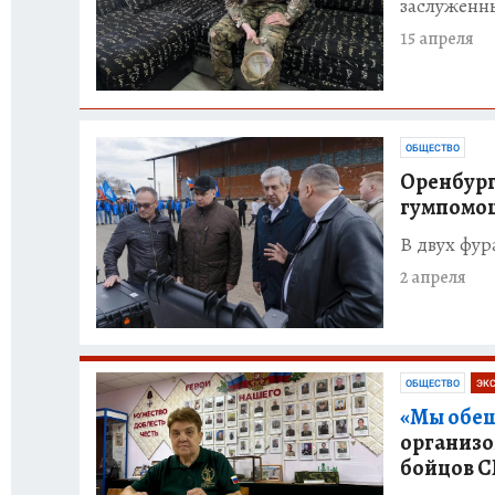
заслуженн
15 апреля
ОБЩЕСТВО
Оренбург
гумпомощ
В двух фур
2 апреля
ОБЩЕСТВО
ЭК
«Мы обещ
организо
бойцов 