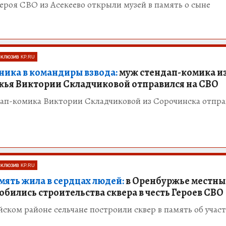
ероя СВО из Асекеево открыли музей в память о сыне
СКЛЮЗИВ KP.RU
ника в командиры взвода:
муж стендап-комика и
ья Виктории Складчиковой отправился на СВО
ап-комика Виктории Складчиковой из Сорочинска отпра
СКЛЮЗИВ KP.RU
мять жила в сердцах людей:
в Оренбуржье местны
обились строительства сквера в честь Героев СВО
ском районе сельчане построили сквер в память об учас