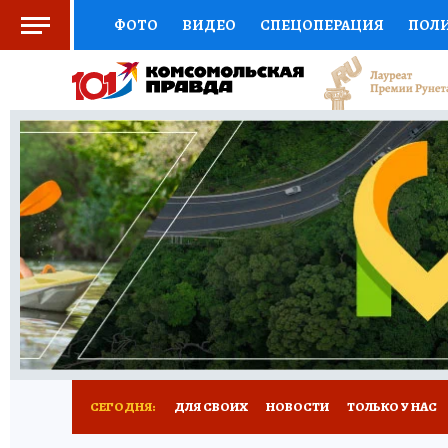
ФОТО
ВИДЕО
СПЕЦОПЕРАЦИЯ
ПОЛ
СОЦПОДДЕРЖКА
НАУКА
СПОРТ
КО
ВЫБОР ЭКСПЕРТОВ
ДОКТОР
ФИНАНС
КНИЖНАЯ ПОЛКА
ПРОГНОЗЫ НА СПОРТ
ПРЕСС-ЦЕНТР
НЕДВИЖИМОСТЬ
ТЕЛЕ
РАДИО КП
РЕКЛАМА
ТЕСТЫ
НОВОЕ 
СЕГОДНЯ:
ДЛЯ СВОИХ
НОВОСТИ
ТОЛЬКО У НАС