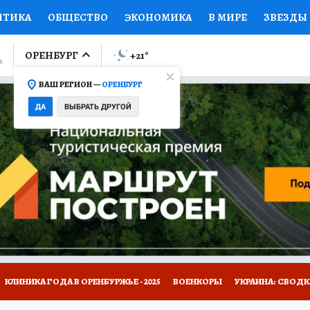
ИТИКА
ОБЩЕСТВО
ЭКОНОМИКА
В МИРЕ
ЗВЕЗДЫ
ЛУМНИСТЫ
ПРОИСШЕСТВИЯ
НАЦИОНАЛЬНЫЕ ПРОЕК
ОРЕНБУРГ
+21
°
ВАШ РЕГИОН —
ОРЕНБУРГ
Ы
ОТКРЫВАЕМ МИР
Я ЗНАЮ
СЕМЬЯ
ЖЕНСКИЕ СЕ
ДА
ВЫБРАТЬ ДРУГОЙ
ПРОМОКОДЫ
СЕРИАЛЫ
СПЕЦПРОЕКТЫ
ДЕФИЦИТ
ВИЗОР
КОЛЛЕКЦИИ
КОНКУРСЫ
РАБОТА У НАС
ГИ
НА САЙТЕ
КЛИНИКА ГОДА В ОРЕНБУРЖЬЕ - 2025
ВОЕНКОРЫ
УКРАИНА: СВОДК