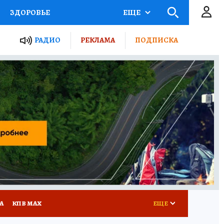
ЗДОРОВЬЕ
ЕЩЕ
ТЫ РОССИИ
РАДИО
РЕКЛАМА
ПОДПИСКА
КРЕТЫ
ПУТЕВОДИТЕЛЬ
 ЖЕЛЕЗА
ТУРИЗМ
Д ПОТРЕБИТЕЛЯ
ВСЕ О КП
А
КП В МАХ
ЕЩЕ