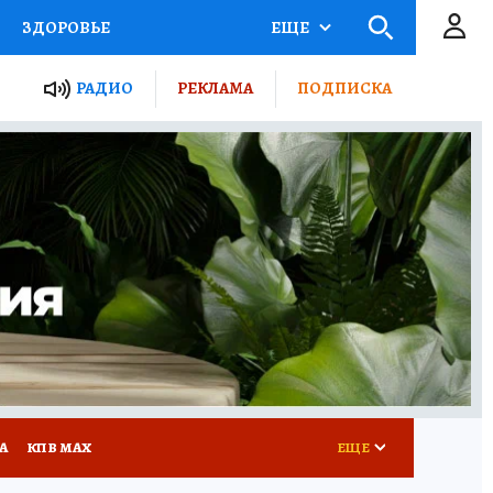
ЗДОРОВЬЕ
ЕЩЕ
ТЫ РОССИИ
РАДИО
РЕКЛАМА
ПОДПИСКА
КРЕТЫ
ПУТЕВОДИТЕЛЬ
 ЖЕЛЕЗА
ТУРИЗМ
Д ПОТРЕБИТЕЛЯ
ВСЕ О КП
А
КП В МАХ
ЕЩЕ