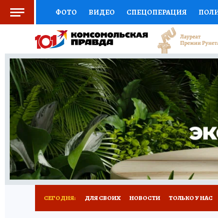
ФОТО
ВИДЕО
СПЕЦОПЕРАЦИЯ
ПОЛ
СОЦПОДДЕРЖКА
НАУКА
СПОРТ
КО
ВЫБОР ЭКСПЕРТОВ
ДОКТОР
ФИНАНС
КНИЖНАЯ ПОЛКА
ПРОГНОЗЫ НА СПОРТ
ПРЕСС-ЦЕНТР
НЕДВИЖИМОСТЬ
ТЕЛЕ
РАДИО КП
РЕКЛАМА
ТЕСТЫ
НОВОЕ 
СЕГОДНЯ:
ДЛЯ СВОИХ
НОВОСТИ
ТОЛЬКО У НАС