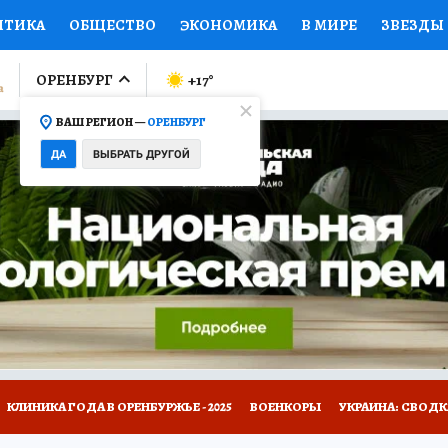
ИТИКА
ОБЩЕСТВО
ЭКОНОМИКА
В МИРЕ
ЗВЕЗДЫ
ЛУМНИСТЫ
ПРОИСШЕСТВИЯ
НАЦИОНАЛЬНЫЕ ПРОЕК
ОРЕНБУРГ
+17
°
ВАШ РЕГИОН —
ОРЕНБУРГ
Ы
ОТКРЫВАЕМ МИР
Я ЗНАЮ
СЕМЬЯ
ЖЕНСКИЕ СЕ
ДА
ВЫБРАТЬ ДРУГОЙ
ПРОМОКОДЫ
СЕРИАЛЫ
СПЕЦПРОЕКТЫ
ДЕФИЦИТ
ВИЗОР
КОЛЛЕКЦИИ
КОНКУРСЫ
РАБОТА У НАС
ГИ
НА САЙТЕ
КЛИНИКА ГОДА В ОРЕНБУРЖЬЕ - 2025
ВОЕНКОРЫ
УКРАИНА: СВОДК