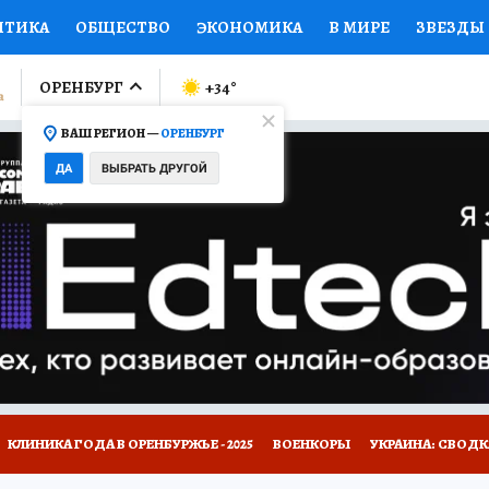
ИТИКА
ОБЩЕСТВО
ЭКОНОМИКА
В МИРЕ
ЗВЕЗДЫ
ЛУМНИСТЫ
ПРОИСШЕСТВИЯ
НАЦИОНАЛЬНЫЕ ПРОЕК
ОРЕНБУРГ
+34
°
ВАШ РЕГИОН —
ОРЕНБУРГ
Ы
ОТКРЫВАЕМ МИР
Я ЗНАЮ
СЕМЬЯ
ЖЕНСКИЕ СЕ
ДА
ВЫБРАТЬ ДРУГОЙ
ПРОМОКОДЫ
СЕРИАЛЫ
СПЕЦПРОЕКТЫ
ДЕФИЦИТ
ВИЗОР
КОЛЛЕКЦИИ
КОНКУРСЫ
РАБОТА У НАС
ГИ
НА САЙТЕ
КЛИНИКА ГОДА В ОРЕНБУРЖЬЕ - 2025
ВОЕНКОРЫ
УКРАИНА: СВОДК