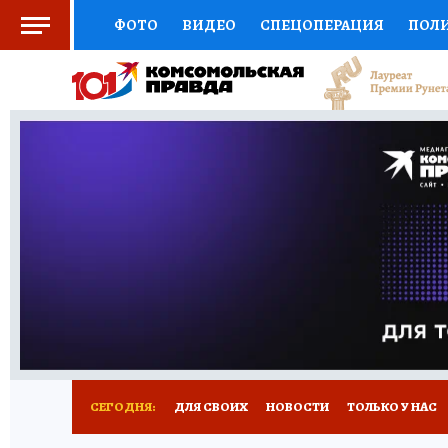
ФОТО
ВИДЕО
СПЕЦОПЕРАЦИЯ
ПОЛ
СОЦПОДДЕРЖКА
НАУКА
СПОРТ
КО
ВЫБОР ЭКСПЕРТОВ
ДОКТОР
ФИНАНС
КНИЖНАЯ ПОЛКА
ПРОГНОЗЫ НА СПОРТ
ПРЕСС-ЦЕНТР
НЕДВИЖИМОСТЬ
ТЕЛЕ
РАДИО КП
РЕКЛАМА
ТЕСТЫ
НОВОЕ 
СЕГОДНЯ:
ДЛЯ СВОИХ
НОВОСТИ
ТОЛЬКО У НАС