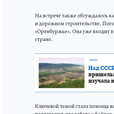
На встрече также обсуждалось 
и дорожном строительстве. Пого
«Оренбуржье». Она уже входит 
стране.
НАУКА
Над СССР
пришельце
изучала 
Ключевой темой стала помощь в