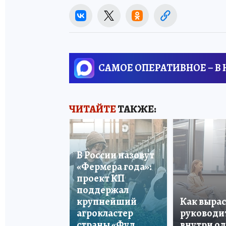
САМОЕ ОПЕРАТИВНОЕ – В
ЧИТАЙТЕ
ТАКЖЕ:
В России назовут
«Фермера года»:
проект КП
поддержал
крупнейший
Как вырас
агрокластер
руководи
страны «Фуд
внутри о