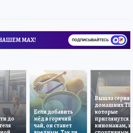
 НАШЕМ MAX!
ПОДПИСЫВАЙТЕСЬ
Вышла серия
домашних ТВ
Если добавить
которые
ти до
мёд в горячий
приглянутся 
теля
чай, он станет
киноманам, и
дной
вредным. Так ли
спортивным