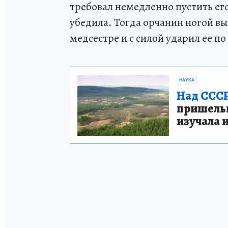
требовал немедленно пустить его
убедила. Тогда орчанин ногой в
медсестре и с силой ударил ее по
НАУКА
Над СССР
пришельце
изучала 