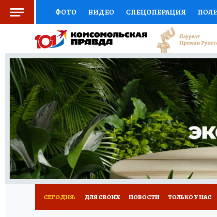
ФОТО
ВИДЕО
СПЕЦОПЕРАЦИЯ
ПОЛ
СОЦПОДДЕРЖКА
НАУКА
СПОРТ
КО
ВЫБОР ЭКСПЕРТОВ
ДОКТОР
ФИНАНС
КНИЖНАЯ ПОЛКА
ПРОГНОЗЫ НА СПОРТ
ПРЕСС-ЦЕНТР
НЕДВИЖИМОСТЬ
ТЕЛЕ
РАДИО КП
РЕКЛАМА
ТЕСТЫ
НОВОЕ 
СЕГОДНЯ:
ДЛЯ СВОИХ
НОВОСТИ
ТОЛЬКО У НАС