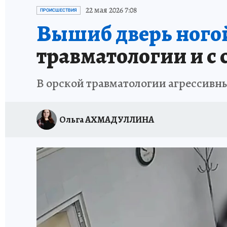
СПОРТАКТИВ ОРЕНБУРЖЬЯ - 2025
КП-АВИА
22 мая 2026 7:08
ПРОИСШЕСТВИЯ
Вышиб дверь ного
ИСПЫТАНО НА СЕБЕ
травматологии и с 
В орской травматологии агрессивн
Ольга АХМАДУЛЛИНА