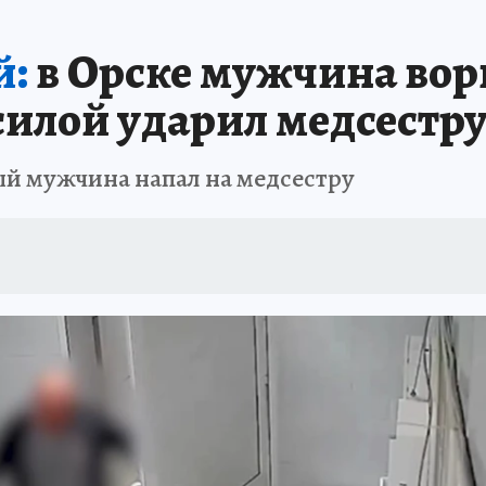
ОТДЫХ В РОССИИ
ЗАПОВЕДНАЯ РОССИЯ
ПРОИСШЕСТВИЯ
Н
й:
в Орске мужчина ворв
силой ударил медсестр
ый мужчина напал на медсестру