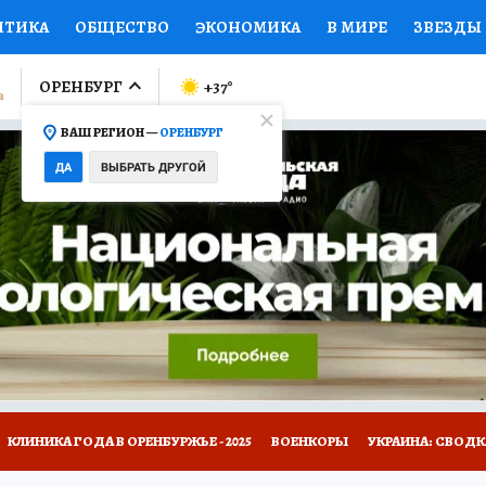
ИТИКА
ОБЩЕСТВО
ЭКОНОМИКА
В МИРЕ
ЗВЕЗДЫ
ЛУМНИСТЫ
ПРОИСШЕСТВИЯ
НАЦИОНАЛЬНЫЕ ПРОЕК
ОРЕНБУРГ
+37
°
ВАШ РЕГИОН —
ОРЕНБУРГ
Ы
ОТКРЫВАЕМ МИР
Я ЗНАЮ
СЕМЬЯ
ЖЕНСКИЕ СЕ
ДА
ВЫБРАТЬ ДРУГОЙ
ПРОМОКОДЫ
СЕРИАЛЫ
СПЕЦПРОЕКТЫ
ДЕФИЦИТ
ВИЗОР
КОЛЛЕКЦИИ
КОНКУРСЫ
РАБОТА У НАС
ГИ
НА САЙТЕ
КЛИНИКА ГОДА В ОРЕНБУРЖЬЕ - 2025
ВОЕНКОРЫ
УКРАИНА: СВОДК