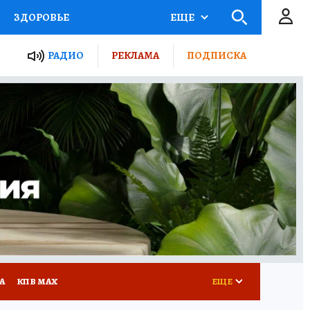
ЗДОРОВЬЕ
ЕЩЕ
ТЫ РОССИИ
РАДИО
РЕКЛАМА
ПОДПИСКА
КРЕТЫ
ПУТЕВОДИТЕЛЬ
 ЖЕЛЕЗА
ТУРИЗМ
Д ПОТРЕБИТЕЛЯ
ВСЕ О КП
А
КП В МАХ
ЕЩЕ