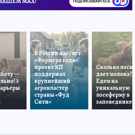
 НАШЕМ MAX!
ПОДПИСЫВАЙТЕСЬ
В России назовут
«Фермера года»:
проект КП
Сколько лоси
аботу —
поддержал
дает молока?
льно! 3
крупнейший
Едем на
карьеры
агрокластер
уникальную
страны «Фуд
лосеферму в
и
Сити»
заповеднике!