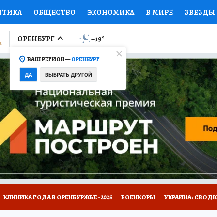
ИТИКА
ОБЩЕСТВО
ЭКОНОМИКА
В МИРЕ
ЗВЕЗДЫ
ЛУМНИСТЫ
ПРОИСШЕСТВИЯ
НАЦИОНАЛЬНЫЕ ПРОЕК
ОРЕНБУРГ
+19
°
ВАШ РЕГИОН —
ОРЕНБУРГ
Ы
ОТКРЫВАЕМ МИР
Я ЗНАЮ
СЕМЬЯ
ЖЕНСКИЕ СЕ
ДА
ВЫБРАТЬ ДРУГОЙ
ПРОМОКОДЫ
СЕРИАЛЫ
СПЕЦПРОЕКТЫ
ДЕФИЦИТ
ВИЗОР
КОЛЛЕКЦИИ
КОНКУРСЫ
РАБОТА У НАС
ГИ
НА САЙТЕ
КЛИНИКА ГОДА В ОРЕНБУРЖЬЕ - 2025
ВОЕНКОРЫ
УКРАИНА: СВОДК