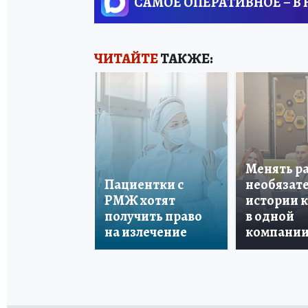
САМОЕ ОПЕРАТИВНОЕ – В
ЧИТАЙТЕ
ТАКЖЕ:
Менять р
Пациентки с
необязате
РМЖ хотят
истории 
получить право
в одной
на излечение
компани