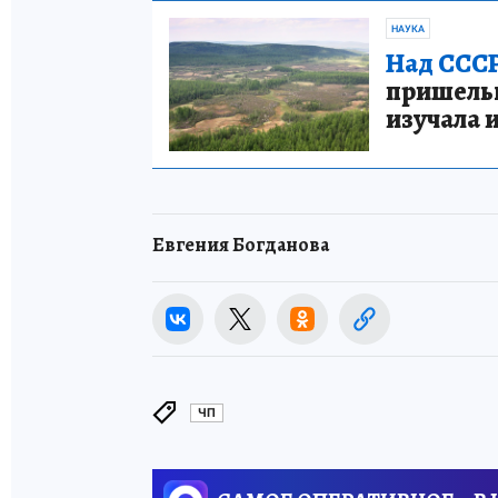
НАУКА
Над СССР
пришельце
изучала 
Евгения Богданова
ЧП