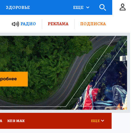
ЗДОРОВЬЕ
ЕЩЕ
ТЫ РОССИИ
РАДИО
РЕКЛАМА
ПОДПИСКА
КРЕТЫ
ПУТЕВОДИТЕЛЬ
 ЖЕЛЕЗА
ТУРИЗМ
Д ПОТРЕБИТЕЛЯ
ВСЕ О КП
А
КП В МАХ
ЕЩЕ