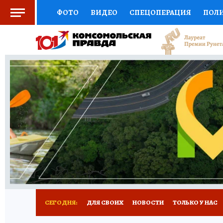
ФОТО
ВИДЕО
СПЕЦОПЕРАЦИЯ
ПОЛ
СОЦПОДДЕРЖКА
НАУКА
СПОРТ
КО
ВЫБОР ЭКСПЕРТОВ
ДОКТОР
ФИНАНС
КНИЖНАЯ ПОЛКА
ПРОГНОЗЫ НА СПОРТ
ПРЕСС-ЦЕНТР
НЕДВИЖИМОСТЬ
ТЕЛЕ
РАДИО КП
РЕКЛАМА
ТЕСТЫ
НОВОЕ 
СЕГОДНЯ:
ДЛЯ СВОИХ
НОВОСТИ
ТОЛЬКО У НАС