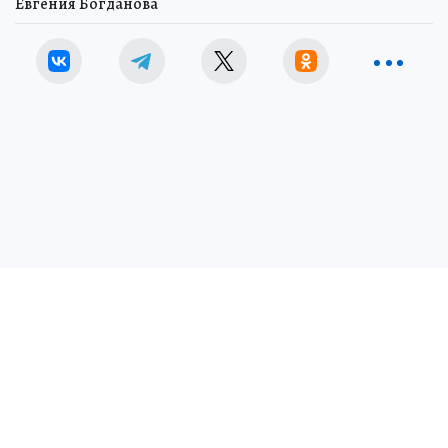
Евгения Богданова
Температурный фон останется выше климатической нормы для
начала июля
Фото:
Владимир ВЕЛЕНГУРИН.
Перейти в Фотобанк КП