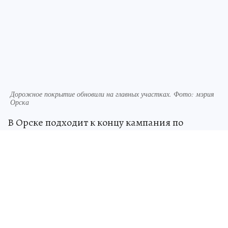
Дорожное покрытие обновили на главных участках. Фото: мэрия
Орска
В Орске подходит к концу кампания по
ямочному ремонту городских магистралей. На
эти цели из бюджета города направили более
10 миллионов рублей, работы охватили свыше
5,5 тысячи квадратных метров дорожного
полотна. Подробнее – в материале «КП –
Оренбург».
Дорожное покрытие обновили на главных