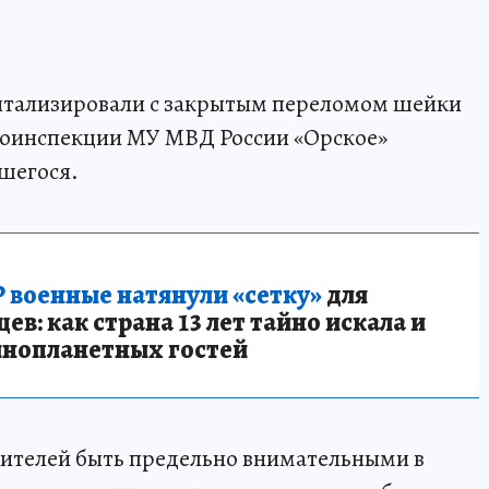
питализировали с закрытым переломом шейки
втоинспекции МУ МВД России «Орское»
вшегося.
 военные натянули «сетку»
для
в: как страна 13 лет тайно искала и
инопланетных гостей
дителей быть предельно внимательными в