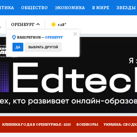
ИТИКА
ОБЩЕСТВО
ЭКОНОМИКА
В МИРЕ
ЗВЕЗДЫ
ЛУМНИСТЫ
ПРОИСШЕСТВИЯ
НАЦИОНАЛЬНЫЕ ПРОЕК
ОРЕНБУРГ
+28
°
ВАШ РЕГИОН —
ОРЕНБУРГ
Ы
ОТКРЫВАЕМ МИР
Я ЗНАЮ
СЕМЬЯ
ЖЕНСКИЕ СЕ
ДА
ВЫБРАТЬ ДРУГОЙ
ПРОМОКОДЫ
СЕРИАЛЫ
СПЕЦПРОЕКТЫ
ДЕФИЦИТ
ВИЗОР
КОЛЛЕКЦИИ
КОНКУРСЫ
РАБОТА У НАС
ГИ
НА САЙТЕ
КЛИНИКА ГОДА В ОРЕНБУРЖЬЕ - 2025
ВОЕНКОРЫ
УКРАИНА: СВОДК