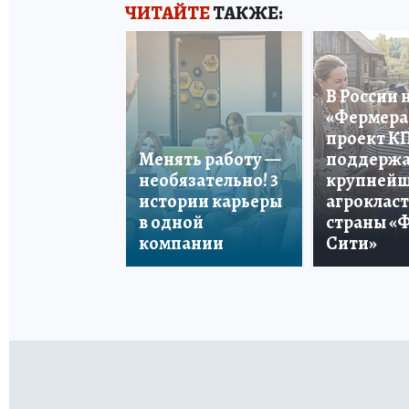
ЧИТАЙТЕ
ТАКЖЕ:
В России 
«Фермера 
проект К
Менять работу —
поддерж
необязательно! 3
крупней
истории карьеры
агроклас
в одной
страны «
компании
Сити»