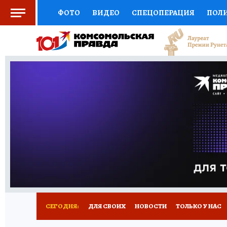
ФОТО
ВИДЕО
СПЕЦОПЕРАЦИЯ
ПОЛ
СОЦПОДДЕРЖКА
НАУКА
СПОРТ
КО
ВЫБОР ЭКСПЕРТОВ
ДОКТОР
ФИНАНС
КНИЖНАЯ ПОЛКА
ПРОГНОЗЫ НА СПОРТ
ПРЕСС-ЦЕНТР
НЕДВИЖИМОСТЬ
ТЕЛЕ
РАДИО КП
РЕКЛАМА
ТЕСТЫ
НОВОЕ 
СЕГОДНЯ:
ДЛЯ СВОИХ
НОВОСТИ
ТОЛЬКО У НАС