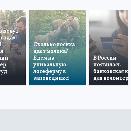
назовут
года»:
П
Сколько лосиха
ал
дает молока?
ший
Едем на
В России
тер
уникальную
появилась
Фуд
лосеферму в
банковская к
заповеднике!
для волонтер