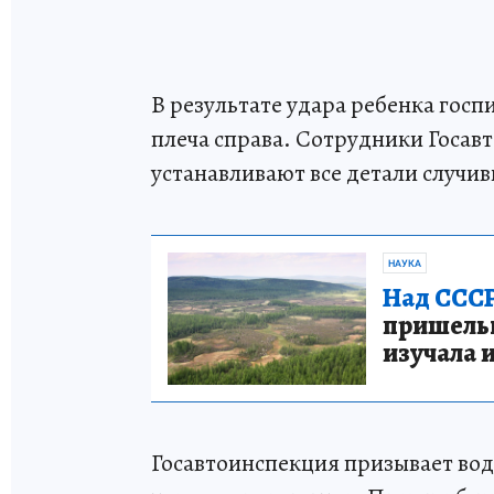
В результате удара ребенка гос
плеча справа. Сотрудники Госа
устанавливают все детали случи
НАУКА
Над СССР
пришельце
изучала 
Госавтоинспекция призывает во