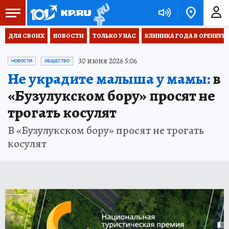
ДЛЯ СВОИХ
НОВОСТИ
ТОЛЬКО У НАС
КЛИНИКА ГОДА В ОРЕНБУРЖЬ
30 июня 2026 5:06
НОВОСТИ
ОБЩЕСТВО
Не украдите малыша у мамы:
в
«Бузулукском бору» просят не
трогать косулят
В «Бузулукском бору» просят не трогать
косулят