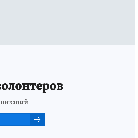
волонтеров
анизаций