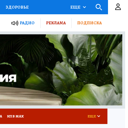
ЗДОРОВЬЕ
ЕЩЕ
ТЫ РОССИИ
РАДИО
РЕКЛАМА
ПОДПИСКА
КРЕТЫ
ПУТЕВОДИТЕЛЬ
 ЖЕЛЕЗА
ТУРИЗМ
Д ПОТРЕБИТЕЛЯ
ВСЕ О КП
А
КП В МАХ
ЕЩЕ