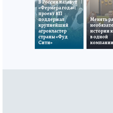
В России назовут
«Фермера года»:
проект КП
поддержал
Менять р
крупнейший
необязате
агрокластер
истории 
страны «Фуд
в одной
Сити»
компани