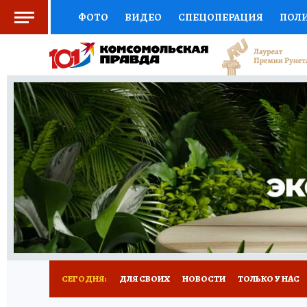
ФОТО
ВИДЕО
СПЕЦОПЕРАЦИЯ
ПОЛ
СОЦПОДДЕРЖКА
НАУКА
СПОРТ
КО
ВЫБОР ЭКСПЕРТОВ
ДОКТОР
ФИНАНС
КНИЖНАЯ ПОЛКА
ПРОГНОЗЫ НА СПОРТ
ПРЕСС-ЦЕНТР
НЕДВИЖИМОСТЬ
ТЕЛЕ
РАДИО КП
РЕКЛАМА
ТЕСТЫ
НОВОЕ 
СЕГОДНЯ:
ДЛЯ СВОИХ
НОВОСТИ
ТОЛЬКО У НАС