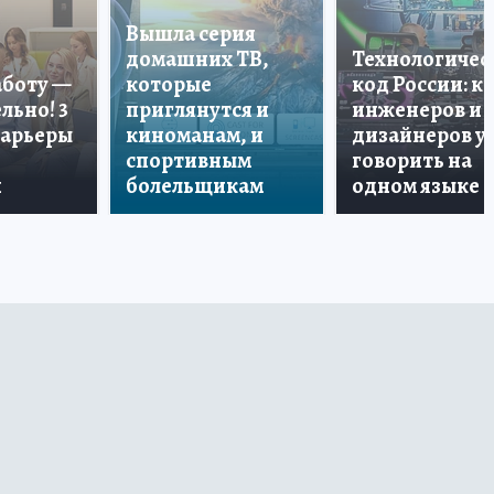
Вышла серия
домашних ТВ,
Технологичес
аботу —
которые
код России: к
льно! 3
приглянутся и
инженеров и
карьеры
киноманам, и
дизайнеров у
спортивным
говорить на
и
болельщикам
одном языке