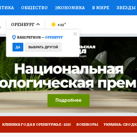
ИТИКА
ОБЩЕСТВО
ЭКОНОМИКА
В МИРЕ
ЗВЕЗДЫ
ЛУМНИСТЫ
ПРОИСШЕСТВИЯ
НАЦИОНАЛЬНЫЕ ПРОЕК
ОРЕНБУРГ
+25
°
ВАШ РЕГИОН —
ОРЕНБУРГ
Ы
ОТКРЫВАЕМ МИР
Я ЗНАЮ
СЕМЬЯ
ЖЕНСКИЕ СЕ
ДА
ВЫБРАТЬ ДРУГОЙ
ПРОМОКОДЫ
СЕРИАЛЫ
СПЕЦПРОЕКТЫ
ДЕФИЦИТ
ВИЗОР
КОЛЛЕКЦИИ
КОНКУРСЫ
РАБОТА У НАС
ГИ
НА САЙТЕ
КЛИНИКА ГОДА В ОРЕНБУРЖЬЕ - 2025
ВОЕНКОРЫ
УКРАИНА: СВОДК