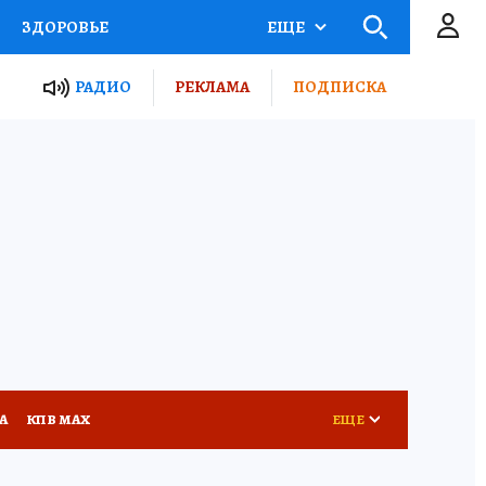
ЗДОРОВЬЕ
ЕЩЕ
ТЫ РОССИИ
РАДИО
РЕКЛАМА
ПОДПИСКА
КРЕТЫ
ПУТЕВОДИТЕЛЬ
 ЖЕЛЕЗА
ТУРИЗМ
Д ПОТРЕБИТЕЛЯ
ВСЕ О КП
А
КП В МАХ
ЕЩЕ
АПАДЕНИЯ БРОДЯЧИХ СОБАК
АФИША