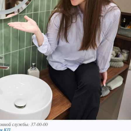
нной службы: 37-00-00
нк КП