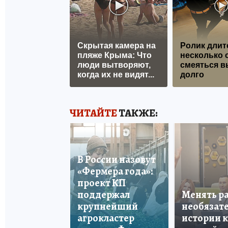
Скрытая камера на
Ролик длит
пляже Крыма: Что
несколько с
люди вытворяют,
смеяться в
когда их не видят...
долго
ЧИТАЙТЕ
ТАКЖЕ:
В России назовут
«Фермера года»:
проект КП
поддержал
Менять р
крупнейший
необязате
агрокластер
истории 