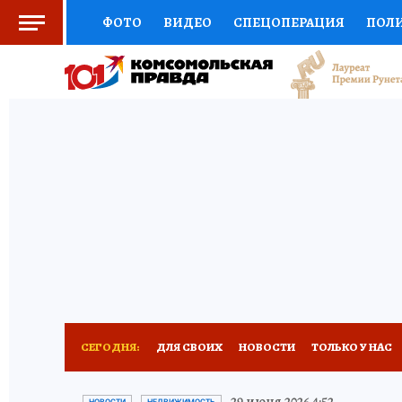
ФОТО
ВИДЕО
СПЕЦОПЕРАЦИЯ
ПОЛ
СОЦПОДДЕРЖКА
НАУКА
СПОРТ
КО
ВЫБОР ЭКСПЕРТОВ
ДОКТОР
ФИНАНС
КНИЖНАЯ ПОЛКА
ПРОГНОЗЫ НА СПОРТ
ПРЕСС-ЦЕНТР
НЕДВИЖИМОСТЬ
ТЕЛЕ
РАДИО КП
РЕКЛАМА
ТЕСТЫ
НОВОЕ 
СЕГОДНЯ:
ДЛЯ СВОИХ
НОВОСТИ
ТОЛЬКО У НАС
СПОРТАКТИВ ОРЕНБУРЖЬЯ - 2025
КП-АВИА