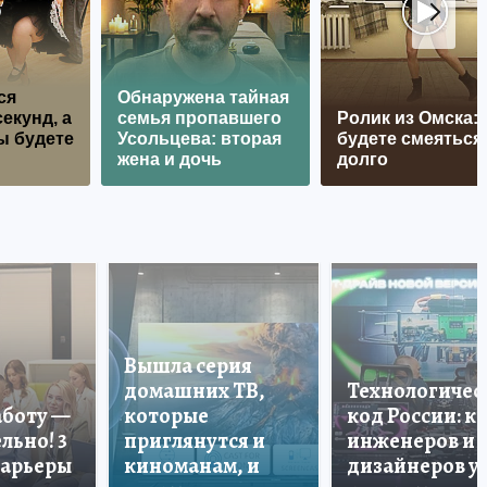
ся
Обнаружена тайная
екунд, а
семья пропавшего
Ролик из Омска:
ы будете
Усольцева: вторая
будете смеяться
жена и дочь
долго
Вышла серия
домашних ТВ,
Технологичес
аботу —
которые
код России: к
льно! 3
приглянутся и
инженеров и
карьеры
киноманам, и
дизайнеров у