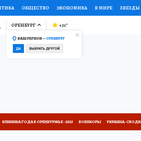
ИТИКА
ОБЩЕСТВО
ЭКОНОМИКА
В МИРЕ
ЗВЕЗДЫ
ЛУМНИСТЫ
ПРОИСШЕСТВИЯ
НАЦИОНАЛЬНЫЕ ПРОЕК
ОРЕНБУРГ
+31
°
ВАШ РЕГИОН —
ОРЕНБУРГ
Ы
ОТКРЫВАЕМ МИР
Я ЗНАЮ
СЕМЬЯ
ЖЕНСКИЕ СЕ
ДА
ВЫБРАТЬ ДРУГОЙ
ПРОМОКОДЫ
СЕРИАЛЫ
СПЕЦПРОЕКТЫ
ДЕФИЦИТ
ВИЗОР
КОЛЛЕКЦИИ
КОНКУРСЫ
РАБОТА У НАС
ГИ
НА САЙТЕ
КЛИНИКА ГОДА В ОРЕНБУРЖЬЕ - 2025
ВОЕНКОРЫ
УКРАИНА: СВОДК
ОТДЫХ В РОССИИ
ЗАПОВЕДНАЯ РОССИЯ
ПРОИСШЕСТВИЯ
Н