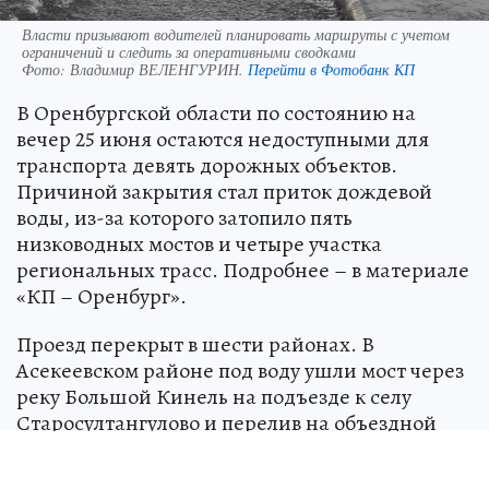
Власти призывают водителей планировать маршруты с учетом
ограничений и следить за оперативными сводками
Фото:
Владимир ВЕЛЕНГУРИН.
Перейти в Фотобанк КП
В Оренбургской области по состоянию на
вечер 25 июня остаются недоступными для
транспорта девять дорожных объектов.
Причиной закрытия стал приток дождевой
воды, из-за которого затопило пять
низководных мостов и четыре участка
региональных трасс. Подробнее – в материале
«КП – Оренбург».
Проезд перекрыт в шести районах. В
Асекеевском районе под воду ушли мост через
реку Большой Кинель на подъезде к селу
Старосултангулово и перелив на объездной
дороге у села Асекеево. В Красногвардейском
районе закрыт мост через реку Ток на трассе