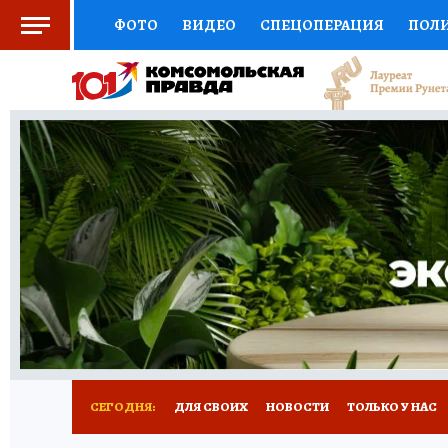
ФОТО
ВИДЕО
СПЕЦОПЕРАЦИЯ
ПОЛ
СОЦПОДДЕРЖКА
НАУКА
СПОРТ
КО
ВЫБОР ЭКСПЕРТОВ
ДОКТОР
ФИНАНС
КНИЖНАЯ ПОЛКА
ПРОГНОЗЫ НА СПОРТ
ПРЕСС-ЦЕНТР
НЕДВИЖИМОСТЬ
ТЕЛЕ
РАДИО КП
РЕКЛАМА
ТЕСТЫ
НОВОЕ 
СЕГОДНЯ:
ДЛЯ СВОИХ
НОВОСТИ
ТОЛЬКО У НАС