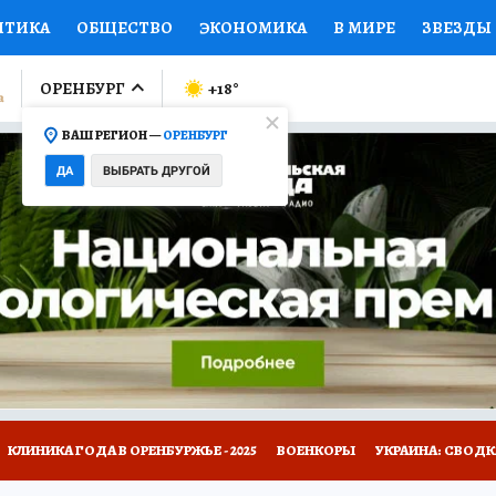
ИТИКА
ОБЩЕСТВО
ЭКОНОМИКА
В МИРЕ
ЗВЕЗДЫ
ЛУМНИСТЫ
ПРОИСШЕСТВИЯ
НАЦИОНАЛЬНЫЕ ПРОЕК
ОРЕНБУРГ
+18
°
ВАШ РЕГИОН —
ОРЕНБУРГ
Ы
ОТКРЫВАЕМ МИР
Я ЗНАЮ
СЕМЬЯ
ЖЕНСКИЕ СЕ
ДА
ВЫБРАТЬ ДРУГОЙ
ПРОМОКОДЫ
СЕРИАЛЫ
СПЕЦПРОЕКТЫ
ДЕФИЦИТ
ВИЗОР
КОЛЛЕКЦИИ
КОНКУРСЫ
РАБОТА У НАС
ГИ
НА САЙТЕ
КЛИНИКА ГОДА В ОРЕНБУРЖЬЕ - 2025
ВОЕНКОРЫ
УКРАИНА: СВОДК