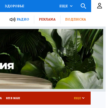
ЗДОРОВЬЕ
ЕЩЕ
ТЫ РОССИИ
РАДИО
РЕКЛАМА
ПОДПИСКА
КРЕТЫ
ПУТЕВОДИТЕЛЬ
 ЖЕЛЕЗА
ТУРИЗМ
Д ПОТРЕБИТЕЛЯ
ВСЕ О КП
А
КП В МАХ
ЕЩЕ