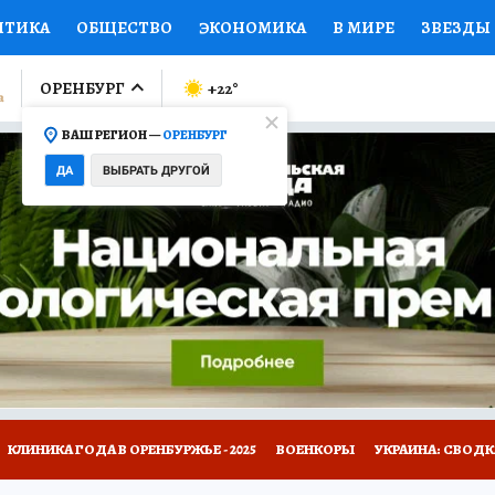
ИТИКА
ОБЩЕСТВО
ЭКОНОМИКА
В МИРЕ
ЗВЕЗДЫ
ЛУМНИСТЫ
ПРОИСШЕСТВИЯ
НАЦИОНАЛЬНЫЕ ПРОЕК
ОРЕНБУРГ
+22
°
ВАШ РЕГИОН —
ОРЕНБУРГ
Ы
ОТКРЫВАЕМ МИР
Я ЗНАЮ
СЕМЬЯ
ЖЕНСКИЕ СЕ
ДА
ВЫБРАТЬ ДРУГОЙ
ПРОМОКОДЫ
СЕРИАЛЫ
СПЕЦПРОЕКТЫ
ДЕФИЦИТ
ВИЗОР
КОЛЛЕКЦИИ
КОНКУРСЫ
РАБОТА У НАС
ГИ
НА САЙТЕ
КЛИНИКА ГОДА В ОРЕНБУРЖЬЕ - 2025
ВОЕНКОРЫ
УКРАИНА: СВОДК