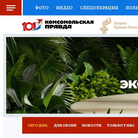
ФОТО
ВИДЕО
СПЕЦОПЕРАЦИЯ
ПОЛ
СОЦПОДДЕРЖКА
НАУКА
СПОРТ
КО
ВЫБОР ЭКСПЕРТОВ
ДОКТОР
ФИНАНС
КНИЖНАЯ ПОЛКА
ПРОГНОЗЫ НА СПОРТ
ПРЕСС-ЦЕНТР
НЕДВИЖИМОСТЬ
ТЕЛЕ
РАДИО КП
РЕКЛАМА
ТЕСТЫ
НОВОЕ 
СЕГОДНЯ:
ДЛЯ СВОИХ
НОВОСТИ
ТОЛЬКО У НАС