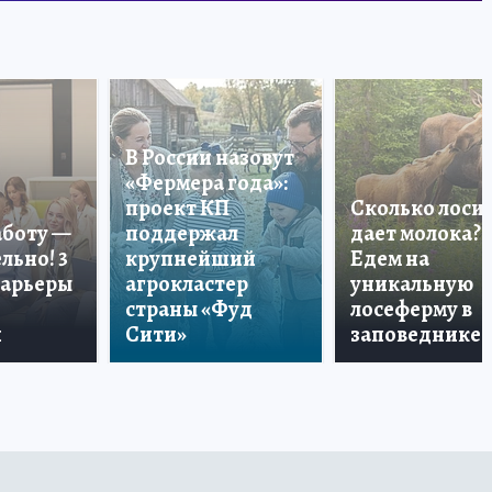
В России назовут
«Фермера года»:
проект КП
Сколько лоси
аботу —
поддержал
дает молока?
льно! 3
крупнейший
Едем на
карьеры
агрокластер
уникальную
страны «Фуд
лосеферму в
и
Сити»
заповеднике!