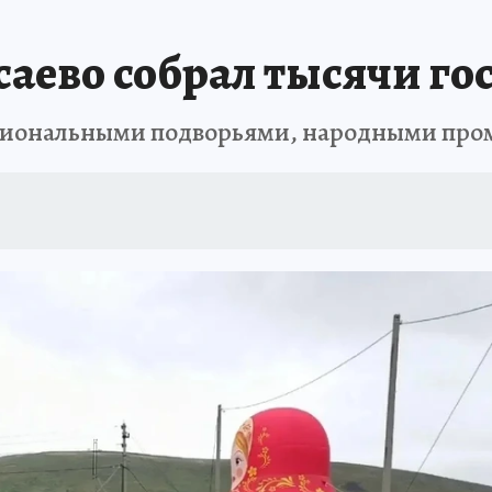
ОТДЫХ В РОССИИ
ЗАПОВЕДНАЯ РОССИЯ
ПРОИСШЕСТВИЯ
Н
саево собрал тысячи го
ациональными подворьями, народными пр