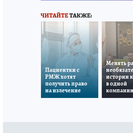
ЧИТАЙТЕ
ТАКЖЕ:
Менять р
Пациентки с
необязате
РМЖ хотят
истории 
получить право
в одной
на излечение
компани