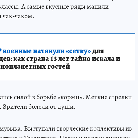
лассы. А самые вкусные ряды манили
 чак-чаком.
 военные натянули «сетку»
для
в: как страна 13 лет тайно искала и
инопланетных гостей
сь силой в борьбе «корэш». Меткие стрелки
а. Зрители болели от души.
а музыка. Выступали творческие коллективы из
стана и Татарстана. Песни и пляски сменяли