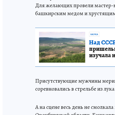
Для желающих провели мастер-к
башкирским медом и хрустящим
НАУКА
Над СССР
пришельце
изучала 
Присутствующие мужчины мерили
соревновались в стрельбе из лук
А на сцене весь день не смолкал
Оренбургской области, Башкорто