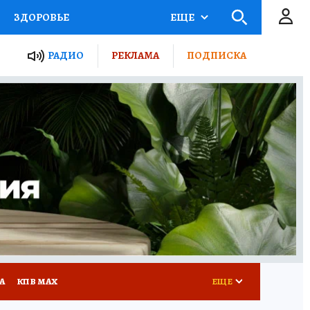
ЗДОРОВЬЕ
ЕЩЕ
ТЫ РОССИИ
РАДИО
РЕКЛАМА
ПОДПИСКА
КРЕТЫ
ПУТЕВОДИТЕЛЬ
 ЖЕЛЕЗА
ТУРИЗМ
Д ПОТРЕБИТЕЛЯ
ВСЕ О КП
А
КП В МАХ
ЕЩЕ