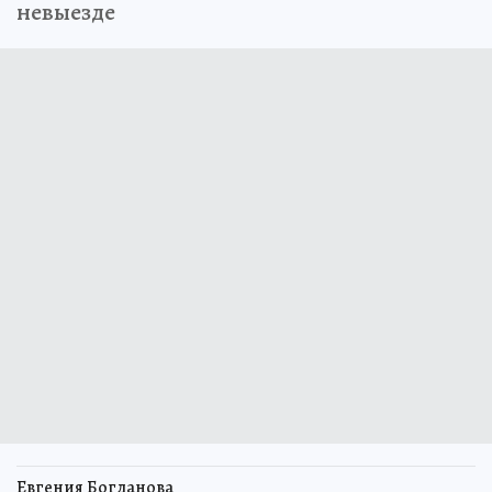
невыезде
Евгения Богданова