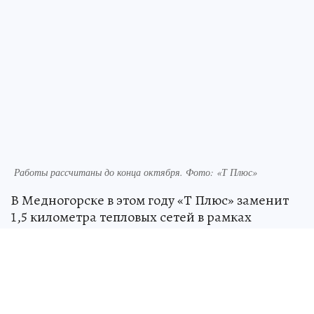
Работы рассчитаны до конца октября. Фото: «Т Плюс»
В Медногорске в этом году «Т Плюс» заменит
1,5 километра тепловых сетей в рамках
подготовки к следующему отопительному
сезону. Самый крупный проект этого года —
реконструкция коммуникаций на улице
Гайдара.