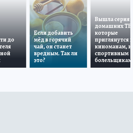
Вышла серия
домашних ТВ
Если добавить
которые
ти до
мёд в горячий
приглянутся 
теля
чай, он станет
киноманам, и
дной
вредным. Так ли
спортивным
и
это?
болельщикам