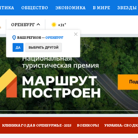
ИТИКА
ОБЩЕСТВО
ЭКОНОМИКА
В МИРЕ
ЗВЕЗДЫ
ЛУМНИСТЫ
ПРОИСШЕСТВИЯ
НАЦИОНАЛЬНЫЕ ПРОЕК
ОРЕНБУРГ
+31
°
ВАШ РЕГИОН —
ОРЕНБУРГ
Ы
ОТКРЫВАЕМ МИР
Я ЗНАЮ
СЕМЬЯ
ЖЕНСКИЕ СЕ
ДА
ВЫБРАТЬ ДРУГОЙ
ПРОМОКОДЫ
СЕРИАЛЫ
СПЕЦПРОЕКТЫ
ДЕФИЦИТ
ВИЗОР
КОЛЛЕКЦИИ
КОНКУРСЫ
РАБОТА У НАС
ГИ
НА САЙТЕ
КЛИНИКА ГОДА В ОРЕНБУРЖЬЕ - 2025
ВОЕНКОРЫ
УКРАИНА: СВОДК