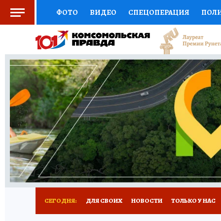
ФОТО
ВИДЕО
СПЕЦОПЕРАЦИЯ
ПОЛ
СОЦПОДДЕРЖКА
НАУКА
СПОРТ
КО
ВЫБОР ЭКСПЕРТОВ
ДОКТОР
ФИНАНС
КНИЖНАЯ ПОЛКА
ПРОГНОЗЫ НА СПОРТ
ПРЕСС-ЦЕНТР
НЕДВИЖИМОСТЬ
ТЕЛЕ
РАДИО КП
РЕКЛАМА
ТЕСТЫ
НОВОЕ 
СЕГОДНЯ:
ДЛЯ СВОИХ
НОВОСТИ
ТОЛЬКО У НАС