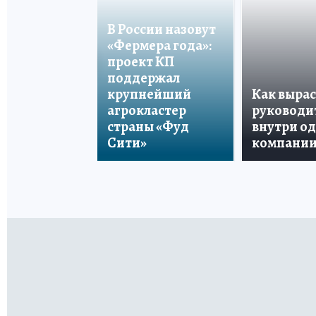
В России назовут
«Фермера года»:
проект КП
поддержал
крупнейший
Как вырас
агрокластер
руководи
страны «Фуд
внутри о
Сити»
компани