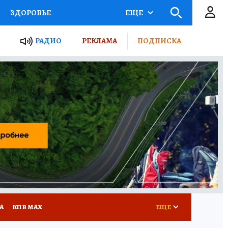
ЗДОРОВЬЕ
ЕЩЕ
ТЫ РОССИИ
РАДИО
РЕКЛАМА
ПОДПИСКА
КРЕТЫ
ПУТЕВОДИТЕЛЬ
 ЖЕЛЕЗА
ТУРИЗМ
Д ПОТРЕБИТЕЛЯ
ВСЕ О КП
А
КП В МАХ
ЕЩЕ