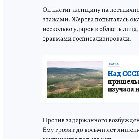
Он настиг женщину на лестнич
этажами. Жертва попыталась ока
несколько ударов в область лица
травмами госпитализировали.
НАУКА
Над СССР
пришельце
изучала 
Против задержанного возбуждено 
Ему грозит до восьми лет лишени