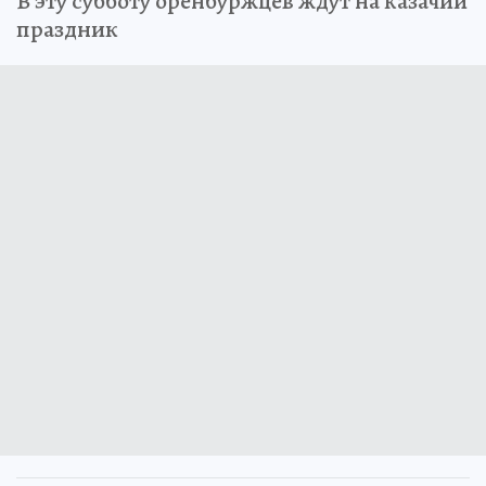
В эту субботу оренбуржцев ждут на казачий
праздник