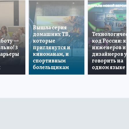
Вышла серия
домашних ТВ,
Технологичес
аботу —
которые
код России: к
льно! 3
приглянутся и
инженеров и
карьеры
киноманам, и
дизайнеров у
спортивным
говорить на
и
болельщикам
одном языке