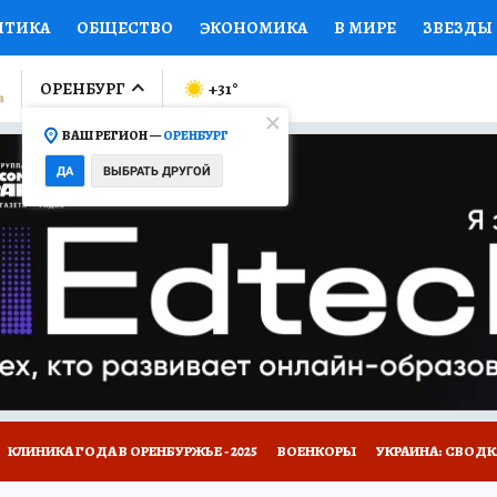
ИТИКА
ОБЩЕСТВО
ЭКОНОМИКА
В МИРЕ
ЗВЕЗДЫ
ЛУМНИСТЫ
ПРОИСШЕСТВИЯ
НАЦИОНАЛЬНЫЕ ПРОЕК
ОРЕНБУРГ
+31
°
ВАШ РЕГИОН —
ОРЕНБУРГ
Ы
ОТКРЫВАЕМ МИР
Я ЗНАЮ
СЕМЬЯ
ЖЕНСКИЕ СЕ
ДА
ВЫБРАТЬ ДРУГОЙ
ПРОМОКОДЫ
СЕРИАЛЫ
СПЕЦПРОЕКТЫ
ДЕФИЦИТ
ВИЗОР
КОЛЛЕКЦИИ
КОНКУРСЫ
РАБОТА У НАС
ГИ
НА САЙТЕ
КЛИНИКА ГОДА В ОРЕНБУРЖЬЕ - 2025
ВОЕНКОРЫ
УКРАИНА: СВОДК