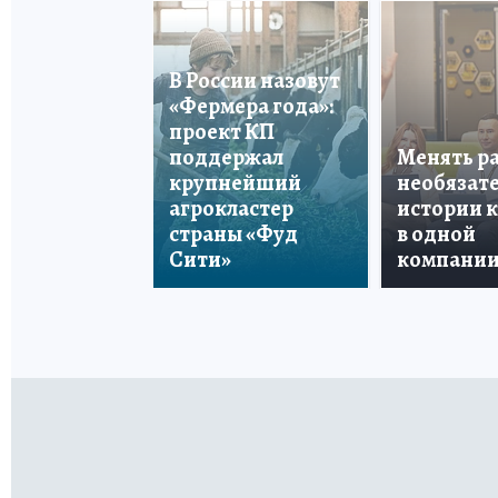
В России назовут
«Фермера года»:
проект КП
поддержал
Менять р
крупнейший
необязате
агрокластер
истории 
страны «Фуд
в одной
Сити»
компани