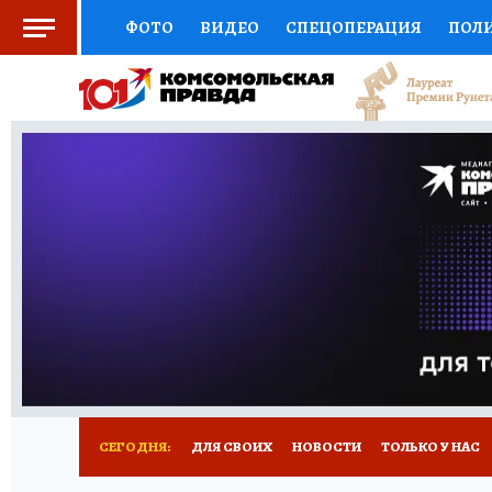
ФОТО
ВИДЕО
СПЕЦОПЕРАЦИЯ
ПОЛ
СОЦПОДДЕРЖКА
НАУКА
СПОРТ
КО
ВЫБОР ЭКСПЕРТОВ
ДОКТОР
ФИНАНС
КНИЖНАЯ ПОЛКА
ПРОГНОЗЫ НА СПОРТ
ПРЕСС-ЦЕНТР
НЕДВИЖИМОСТЬ
ТЕЛЕ
РАДИО КП
РЕКЛАМА
ТЕСТЫ
НОВОЕ 
СЕГОДНЯ:
ДЛЯ СВОИХ
НОВОСТИ
ТОЛЬКО У НАС