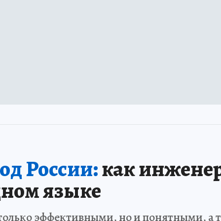
од России:
как инженер
дном языке
только эффективными, но и понятными, а 