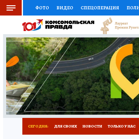
ФОТО
ВИДЕО
СПЕЦОПЕРАЦИЯ
ПОЛ
СОЦПОДДЕРЖКА
НАУКА
СПОРТ
КО
ВЫБОР ЭКСПЕРТОВ
ДОКТОР
ФИНАНС
КНИЖНАЯ ПОЛКА
ПРОГНОЗЫ НА СПОРТ
ПРЕСС-ЦЕНТР
НЕДВИЖИМОСТЬ
ТЕЛЕ
РАДИО КП
РЕКЛАМА
ТЕСТЫ
НОВОЕ 
СЕГОДНЯ:
ДЛЯ СВОИХ
НОВОСТИ
ТОЛЬКО У НАС