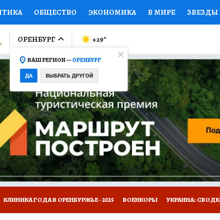
ИТИКА
ОБЩЕСТВО
ЭКОНОМИКА
В МИРЕ
ЗВЕЗДЫ
ЛУМНИСТЫ
ПРОИСШЕСТВИЯ
НАЦИОНАЛЬНЫЕ ПРОЕК
ОРЕНБУРГ
+29
°
ВАШ РЕГИОН —
ОРЕНБУРГ
Ы
ОТКРЫВАЕМ МИР
Я ЗНАЮ
СЕМЬЯ
ЖЕНСКИЕ СЕ
ДА
ВЫБРАТЬ ДРУГОЙ
ПРОМОКОДЫ
СЕРИАЛЫ
СПЕЦПРОЕКТЫ
ДЕФИЦИТ
ВИЗОР
КОЛЛЕКЦИИ
КОНКУРСЫ
РАБОТА У НАС
ГИ
НА САЙТЕ
КЛИНИКА ГОДА В ОРЕНБУРЖЬЕ - 2025
ВОЕНКОРЫ
УКРАИНА: СВОДК