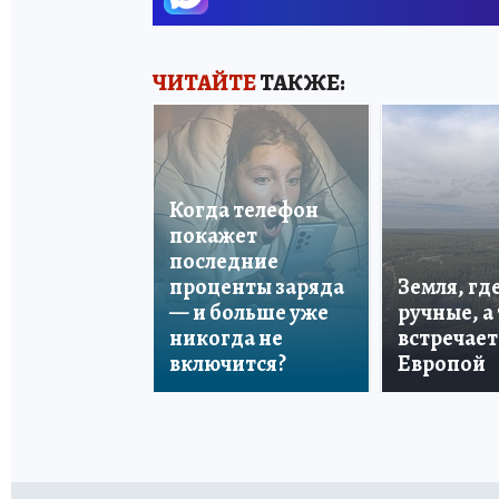
ЧИТАЙТЕ
ТАКЖЕ:
Когда телефон
покажет
последние
проценты заряда
Земля, гд
— и больше уже
ручные, а
никогда не
встречает
включится?
Европой