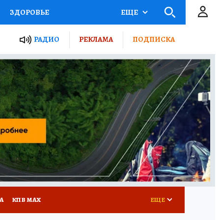
ЗДОРОВЬЕ
ЕЩЕ
ТЫ РОССИИ
РАДИО
РЕКЛАМА
ПОДПИСКА
КРЕТЫ
ПУТЕВОДИТЕЛЬ
 ЖЕЛЕЗА
ТУРИЗМ
Д ПОТРЕБИТЕЛЯ
ВСЕ О КП
А
КП В МАХ
ЕЩЕ