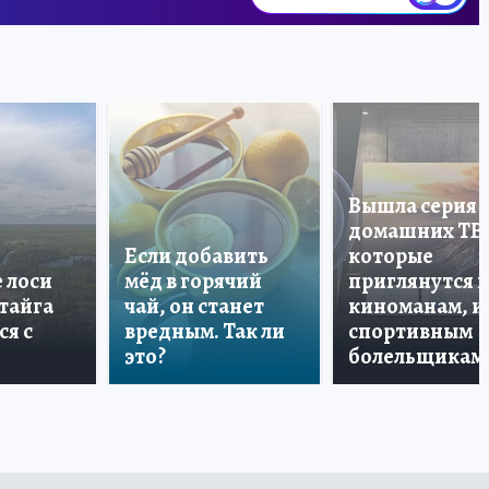
Вышла серия
домашних ТВ
Если добавить
которые
е лоси
мёд в горячий
приглянутся 
 тайга
чай, он станет
киноманам, и
ся с
вредным. Так ли
спортивным
это?
болельщикам