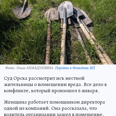
Фото:
Ольга АХМАДУЛЛИНА.
Перейти в Фотобанк КП
Суд Орска рассмотрит иск местной
жительницы о возмещении вреда. Все дело в
конфликте, который произошел 6 января.
Женщина работает помощником директора
одной из компаний. Она рассказала, что
водитель организации зашел в помещение,