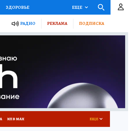
ЗДОРОВЬЕ
ЕЩЕ
ТЫ РОССИИ
РАДИО
РЕКЛАМА
ПОДПИСКА
КРЕТЫ
ПУТЕВОДИТЕЛЬ
 ЖЕЛЕЗА
ТУРИЗМ
Д ПОТРЕБИТЕЛЯ
ВСЕ О КП
А
КП В МАХ
ЕЩЕ