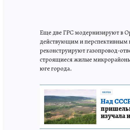
Еще две ГРС модернизируют в О
действующим и перспективным
реконструируют газопровод-отво
строящиеся жилые микрорайоны,
юге города.
НАУКА
Над СССР
пришельце
изучала 