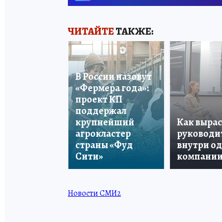
ЧИТАЙТЕ
ТАКЖЕ:
В России назовут
«Фермера года»:
проект КП
поддержал
крупнейший
Как вырас
агрокластер
руководи
страны «Фуд
внутри о
Сити»
компани
Новости СМИ2