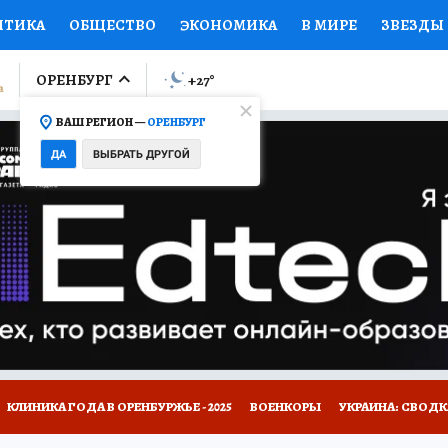
ИТИКА
ОБЩЕСТВО
ЭКОНОМИКА
В МИРЕ
ЗВЕЗДЫ
ЛУМНИСТЫ
ПРОИСШЕСТВИЯ
НАЦИОНАЛЬНЫЕ ПРОЕК
ОРЕНБУРГ
+27
°
ВАШ РЕГИОН —
ОРЕНБУРГ
Ы
ОТКРЫВАЕМ МИР
Я ЗНАЮ
СЕМЬЯ
ЖЕНСКИЕ СЕ
ДА
ВЫБРАТЬ ДРУГОЙ
ПРОМОКОДЫ
СЕРИАЛЫ
СПЕЦПРОЕКТЫ
ДЕФИЦИТ
ВИЗОР
КОЛЛЕКЦИИ
КОНКУРСЫ
РАБОТА У НАС
ГИ
НА САЙТЕ
КЛИНИКА ГОДА В ОРЕНБУРЖЬЕ - 2025
ВОЕНКОРЫ
УКРАИНА: СВОДК