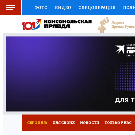
ФОТО
ВИДЕО
СПЕЦОПЕРАЦИЯ
ПОЛ
СОЦПОДДЕРЖКА
НАУКА
СПОРТ
КО
ВЫБОР ЭКСПЕРТОВ
ДОКТОР
ФИНАНС
КНИЖНАЯ ПОЛКА
ПРОГНОЗЫ НА СПОРТ
ПРЕСС-ЦЕНТР
НЕДВИЖИМОСТЬ
ТЕЛЕ
РАДИО КП
РЕКЛАМА
ТЕСТЫ
НОВОЕ 
СЕГОДНЯ:
ДЛЯ СВОИХ
НОВОСТИ
ТОЛЬКО У НАС