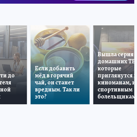
Вышла серия
домашних ТВ
Если добавить
которые
ти до
мёд в горячий
приглянутся 
теля
чай, он станет
киноманам, и
дной
вредным. Так ли
спортивным
и
это?
болельщикам