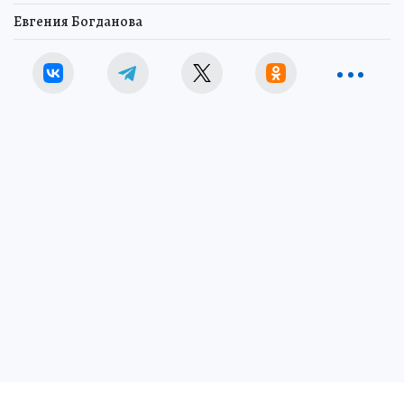
Евгения Богданова
Дорожную разметку наносят термопластиком
Фото:
Иван Макеев.
Перейти в Фотобанк КП