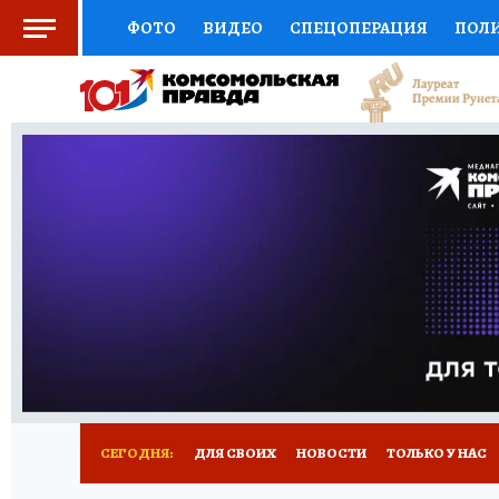
ФОТО
ВИДЕО
СПЕЦОПЕРАЦИЯ
ПОЛ
СОЦПОДДЕРЖКА
НАУКА
СПОРТ
КО
ВЫБОР ЭКСПЕРТОВ
ДОКТОР
ФИНАНС
КНИЖНАЯ ПОЛКА
ПРОГНОЗЫ НА СПОРТ
ПРЕСС-ЦЕНТР
НЕДВИЖИМОСТЬ
ТЕЛЕ
РАДИО КП
РЕКЛАМА
ТЕСТЫ
НОВОЕ 
СЕГОДНЯ:
ДЛЯ СВОИХ
НОВОСТИ
ТОЛЬКО У НАС