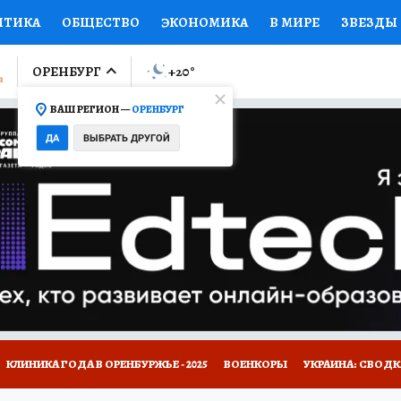
ИТИКА
ОБЩЕСТВО
ЭКОНОМИКА
В МИРЕ
ЗВЕЗДЫ
ЛУМНИСТЫ
ПРОИСШЕСТВИЯ
НАЦИОНАЛЬНЫЕ ПРОЕК
ОРЕНБУРГ
+20
°
ВАШ РЕГИОН —
ОРЕНБУРГ
Ы
ОТКРЫВАЕМ МИР
Я ЗНАЮ
СЕМЬЯ
ЖЕНСКИЕ СЕ
ДА
ВЫБРАТЬ ДРУГОЙ
ПРОМОКОДЫ
СЕРИАЛЫ
СПЕЦПРОЕКТЫ
ДЕФИЦИТ
ВИЗОР
КОЛЛЕКЦИИ
КОНКУРСЫ
РАБОТА У НАС
ГИ
НА САЙТЕ
КЛИНИКА ГОДА В ОРЕНБУРЖЬЕ - 2025
ВОЕНКОРЫ
УКРАИНА: СВОДК