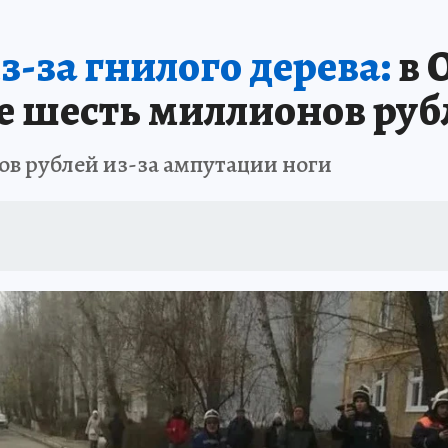
ОТДЫХ В РОССИИ
ЗАПОВЕДНАЯ РОССИЯ
ПРОИСШЕСТВИЯ
Н
з-за гнилого дерева:
в 
е шесть миллионов руб
ов рублей из-за ампутации ноги