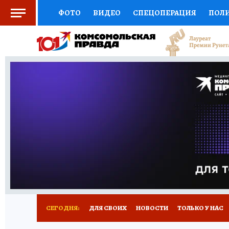
ФОТО
ВИДЕО
СПЕЦОПЕРАЦИЯ
ПОЛ
СОЦПОДДЕРЖКА
НАУКА
СПОРТ
КО
ВЫБОР ЭКСПЕРТОВ
ДОКТОР
ФИНАНС
КНИЖНАЯ ПОЛКА
ПРОГНОЗЫ НА СПОРТ
ПРЕСС-ЦЕНТР
НЕДВИЖИМОСТЬ
ТЕЛЕ
РАДИО КП
РЕКЛАМА
ТЕСТЫ
НОВОЕ 
СЕГОДНЯ:
ДЛЯ СВОИХ
НОВОСТИ
ТОЛЬКО У НАС