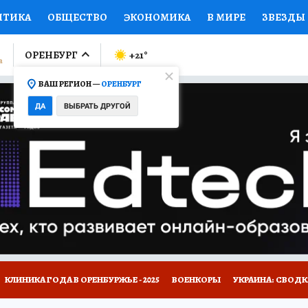
ИТИКА
ОБЩЕСТВО
ЭКОНОМИКА
В МИРЕ
ЗВЕЗДЫ
ЛУМНИСТЫ
ПРОИСШЕСТВИЯ
НАЦИОНАЛЬНЫЕ ПРОЕК
ОРЕНБУРГ
+21
°
ВАШ РЕГИОН —
ОРЕНБУРГ
Ы
ОТКРЫВАЕМ МИР
Я ЗНАЮ
СЕМЬЯ
ЖЕНСКИЕ СЕ
ДА
ВЫБРАТЬ ДРУГОЙ
ПРОМОКОДЫ
СЕРИАЛЫ
СПЕЦПРОЕКТЫ
ДЕФИЦИТ
ВИЗОР
КОЛЛЕКЦИИ
КОНКУРСЫ
РАБОТА У НАС
ГИ
НА САЙТЕ
КЛИНИКА ГОДА В ОРЕНБУРЖЬЕ - 2025
ВОЕНКОРЫ
УКРАИНА: СВОДК