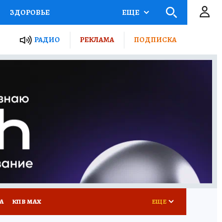
ЗДОРОВЬЕ
ЕЩЕ
ТЫ РОССИИ
РАДИО
РЕКЛАМА
ПОДПИСКА
КРЕТЫ
ПУТЕВОДИТЕЛЬ
 ЖЕЛЕЗА
ТУРИЗМ
Д ПОТРЕБИТЕЛЯ
ВСЕ О КП
А
КП В МАХ
ЕЩЕ