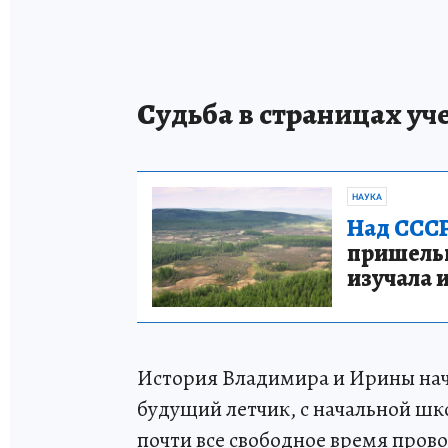
Судьба в страницах уч
НАУКА
Над СССР
пришельце
изучала 
История Владимира и Ирины нача
будущий летчик, с начальной шк
почти все свободное время прово