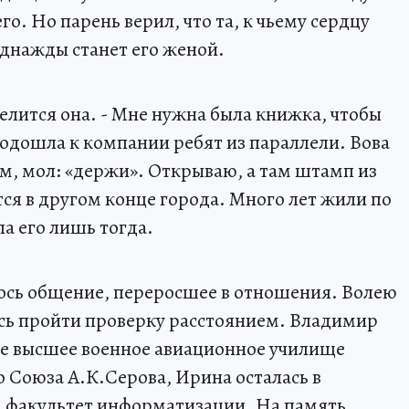
о. Но парень верил, что та, к чьему сердцу
однажды станет его женой.
 делится она. - Мне нужна была книжка, чтобы
одошла к компании ребят из параллели. Вова
м, мол: «держи». Открываю, а там штамп из
ся в другом конце города. Много лет жили по
ла его лишь тогда.
лось общение, переросшее в отношения. Волею
ь пройти проверку расстоянием. Владимир
кое высшее военное авиационное училище
о Союза А.К.Серова, Ирина осталась в
а факультет информатизации. На память