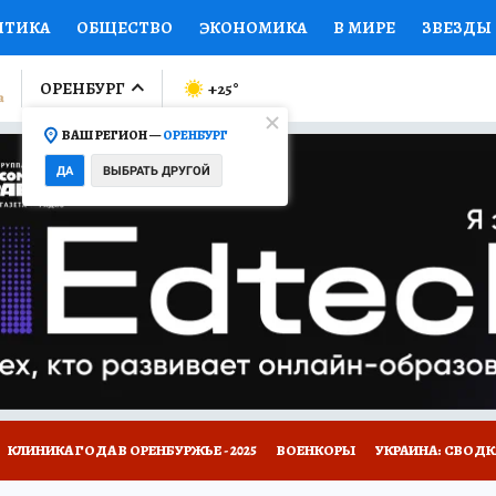
ИТИКА
ОБЩЕСТВО
ЭКОНОМИКА
В МИРЕ
ЗВЕЗДЫ
ЛУМНИСТЫ
ПРОИСШЕСТВИЯ
НАЦИОНАЛЬНЫЕ ПРОЕК
ОРЕНБУРГ
+25
°
ВАШ РЕГИОН —
ОРЕНБУРГ
Ы
ОТКРЫВАЕМ МИР
Я ЗНАЮ
СЕМЬЯ
ЖЕНСКИЕ СЕ
ДА
ВЫБРАТЬ ДРУГОЙ
ПРОМОКОДЫ
СЕРИАЛЫ
СПЕЦПРОЕКТЫ
ДЕФИЦИТ
ВИЗОР
КОЛЛЕКЦИИ
КОНКУРСЫ
РАБОТА У НАС
ГИ
НА САЙТЕ
КЛИНИКА ГОДА В ОРЕНБУРЖЬЕ - 2025
ВОЕНКОРЫ
УКРАИНА: СВОДК