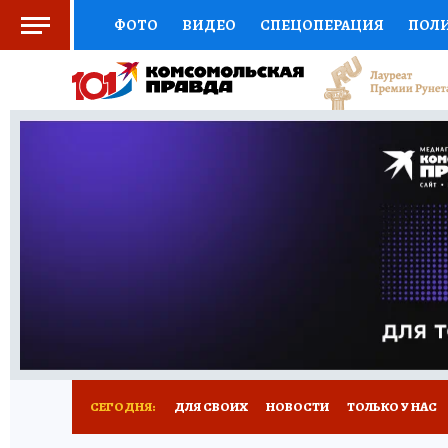
ФОТО
ВИДЕО
СПЕЦОПЕРАЦИЯ
ПОЛ
СОЦПОДДЕРЖКА
НАУКА
СПОРТ
КО
ВЫБОР ЭКСПЕРТОВ
ДОКТОР
ФИНАНС
КНИЖНАЯ ПОЛКА
ПРОГНОЗЫ НА СПОРТ
ПРЕСС-ЦЕНТР
НЕДВИЖИМОСТЬ
ТЕЛЕ
РАДИО КП
РЕКЛАМА
ТЕСТЫ
НОВОЕ 
СЕГОДНЯ:
ДЛЯ СВОИХ
НОВОСТИ
ТОЛЬКО У НАС