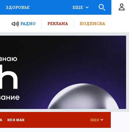
ЗДОРОВЬЕ
ЕЩЕ
ТЫ РОССИИ
РАДИО
РЕКЛАМА
ПОДПИСКА
КРЕТЫ
ПУТЕВОДИТЕЛЬ
 ЖЕЛЕЗА
ТУРИЗМ
Д ПОТРЕБИТЕЛЯ
ВСЕ О КП
А
КП В МАХ
ЕЩЕ