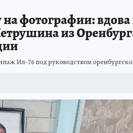
ОТДЫХ В РОССИИ
ЗАПОВЕДНАЯ РОССИЯ
ПРОИСШЕСТВИЯ
Н
 на фотографии: вдова
етрушина из Оренбурга
дии
экипаж Ил-76 под руководством оренбургс