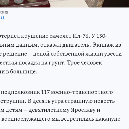
дами
КП
отерпел крушение самолет Ил-76. У 150-
ьным данным, отказал двигатель. Экипаж из
е решение – ценой собственной жизни увести
сткая посадка на грунт. Трое человек
ли в больнице.
подполковник 117 военно-транспортного
етрушин. В десять утра страшную новость
м детям – девятилетнему Ярославу и
й военнослужащего мы встретились накануне