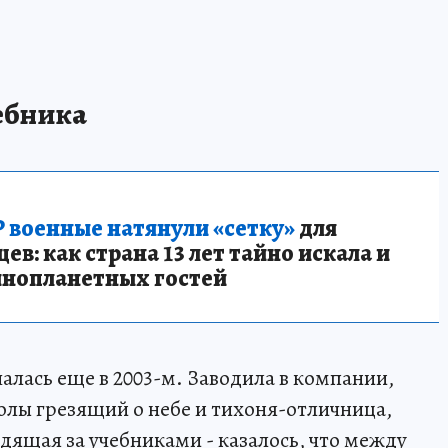
ебника
 военные натянули «сетку»
для
в: как страна 13 лет тайно искала и
инопланетных гостей
лась еще в 2003-м. Заводила в компании,
олы грезящий о небе и тихоня-отличница,
дящая за учебниками - казалось, что между