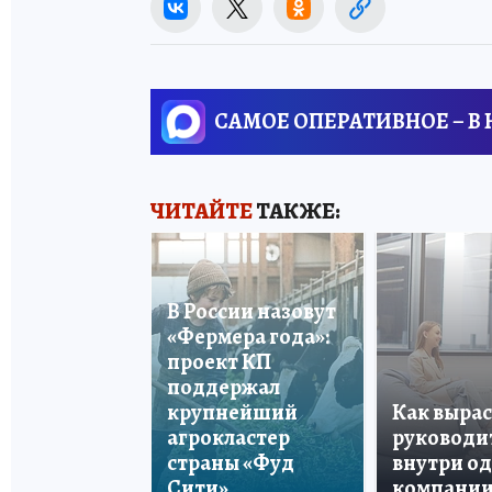
САМОЕ ОПЕРАТИВНОЕ – В
ЧИТАЙТЕ
ТАКЖЕ:
В России назовут
«Фермера года»:
проект КП
поддержал
крупнейший
Как вырас
агрокластер
руководи
страны «Фуд
внутри о
Сити»
компани