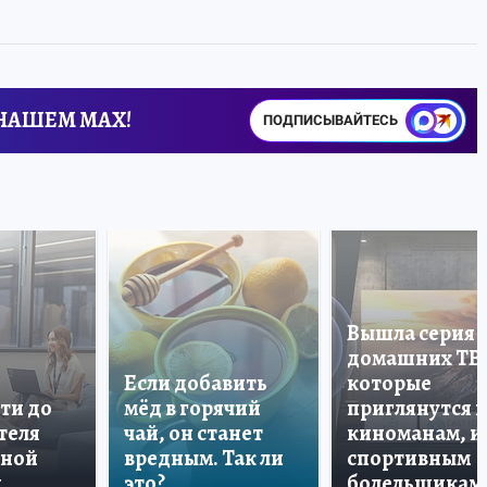
 НАШЕМ MAX!
ПОДПИСЫВАЙТЕСЬ
Вышла серия
домашних ТВ
Если добавить
которые
ти до
мёд в горячий
приглянутся 
теля
чай, он станет
киноманам, и
дной
вредным. Так ли
спортивным
и
это?
болельщикам