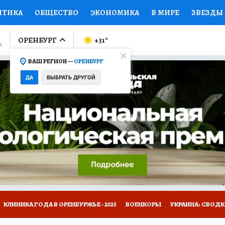
ИТИКА
ОБЩЕСТВО
ЭКОНОМИКА
В МИРЕ
ЗВЕЗДЫ
ЛУМНИСТЫ
ПРОИСШЕСТВИЯ
НАЦИОНАЛЬНЫЕ ПРОЕК
ОРЕНБУРГ
+31
°
ВАШ РЕГИОН —
ОРЕНБУРГ
Ы
ОТКРЫВАЕМ МИР
Я ЗНАЮ
СЕМЬЯ
ЖЕНСКИЕ СЕ
ДА
ВЫБРАТЬ ДРУГОЙ
ПРОМОКОДЫ
СЕРИАЛЫ
СПЕЦПРОЕКТЫ
ДЕФИЦИТ
ВИЗОР
КОЛЛЕКЦИИ
КОНКУРСЫ
РАБОТА У НАС
ГИ
НА САЙТЕ
КЛИНИКА ГОДА В ОРЕНБУРЖЬЕ - 2025
ВОЕНКОРЫ
УКРАИНА: СВОДК