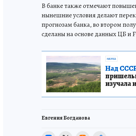
В банке также отмечают повыше
нынешние условия делают перек
прогнозам банка, во втором пол
сделаны на основе данных ЦБ и F
НАУКА
Над СССР
пришельце
изучала 
Евгения Богданова