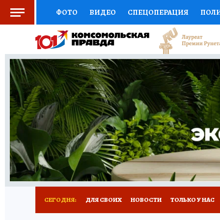
ФОТО
ВИДЕО
СПЕЦОПЕРАЦИЯ
ПОЛ
СОЦПОДДЕРЖКА
НАУКА
СПОРТ
КО
ВЫБОР ЭКСПЕРТОВ
ДОКТОР
ФИНАНС
КНИЖНАЯ ПОЛКА
ПРОГНОЗЫ НА СПОРТ
ПРЕСС-ЦЕНТР
НЕДВИЖИМОСТЬ
ТЕЛЕ
РАДИО КП
РЕКЛАМА
ТЕСТЫ
НОВОЕ 
СЕГОДНЯ:
ДЛЯ СВОИХ
НОВОСТИ
ТОЛЬКО У НАС