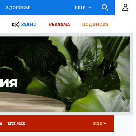
ЗДОРОВЬЕ
ЕЩЕ
ТЫ РОССИИ
РАДИО
РЕКЛАМА
ПОДПИСКА
КРЕТЫ
ПУТЕВОДИТЕЛЬ
 ЖЕЛЕЗА
ТУРИЗМ
Д ПОТРЕБИТЕЛЯ
ВСЕ О КП
А
КП В МАХ
ЕЩЕ