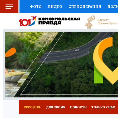
ФОТО
ВИДЕО
СПЕЦОПЕРАЦИЯ
ПОЛ
СОЦПОДДЕРЖКА
НАУКА
СПОРТ
КО
ВЫБОР ЭКСПЕРТОВ
ДОКТОР
ФИНАНС
КНИЖНАЯ ПОЛКА
ПРОГНОЗЫ НА СПОРТ
ПРЕСС-ЦЕНТР
НЕДВИЖИМОСТЬ
ТЕЛЕ
РАДИО КП
РЕКЛАМА
ТЕСТЫ
НОВОЕ 
СЕГОДНЯ:
ДЛЯ СВОИХ
НОВОСТИ
ТОЛЬКО У НАС