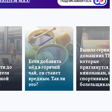
 НАШЕМ MAX!
ПОДПИСЫВАЙТЕСЬ
Вышла серия
домашних ТВ
Если добавить
которые
ти до
мёд в горячий
приглянутся 
теля
чай, он станет
киноманам, и
дной
вредным. Так ли
спортивным
и
это?
болельщикам