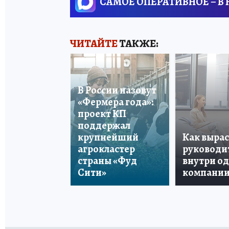
САМОЕ ОПЕРАТИВНОЕ – В
ЧИТАЙТЕ
ТАКЖЕ:
В России назовут
«Фермера года»:
проект КП
поддержал
крупнейший
Как вырас
агрокластер
руководи
страны «Фуд
внутри о
Сити»
компани