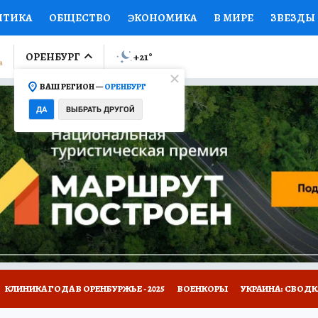
ИТИКА
ОБЩЕСТВО
ЭКОНОМИКА
В МИРЕ
ЗВЕЗДЫ
ЛУМНИСТЫ
ПРОИСШЕСТВИЯ
НАЦИОНАЛЬНЫЕ ПРОЕК
ОРЕНБУРГ
+21
°
ВАШ РЕГИОН —
ОРЕНБУРГ
Ы
ОТКРЫВАЕМ МИР
Я ЗНАЮ
СЕМЬЯ
ЖЕНСКИЕ СЕ
ДА
ВЫБРАТЬ ДРУГОЙ
ПРОМОКОДЫ
СЕРИАЛЫ
СПЕЦПРОЕКТЫ
ДЕФИЦИТ
ВИЗОР
КОЛЛЕКЦИИ
КОНКУРСЫ
РАБОТА У НАС
ГИ
НА САЙТЕ
КЛИНИКА ГОДА В ОРЕНБУРЖЬЕ - 2025
ВОЕНКОРЫ
УКРАИНА: СВОДК