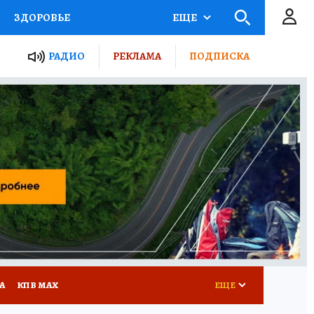
ЗДОРОВЬЕ
ЕЩЕ
ТЫ РОССИИ
РАДИО
РЕКЛАМА
ПОДПИСКА
КРЕТЫ
ПУТЕВОДИТЕЛЬ
 ЖЕЛЕЗА
ТУРИЗМ
Д ПОТРЕБИТЕЛЯ
ВСЕ О КП
А
КП В МАХ
ЕЩЕ