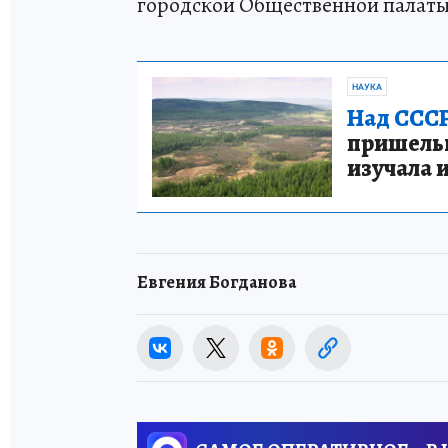
городской Общественной палаты
НАУКА
Над СССР
пришельце
изучала 
Евгения Богданова