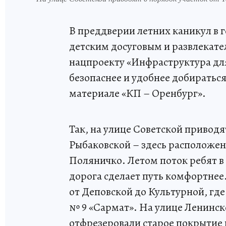
В преддверии летних каникул в г
детским досуговым и развлекат
нацпроекту «Инфраструктура дл
безопаснее и удобнее добираться
материале «КП – Оренбург».
Так, на улице Советской приводя
Рыбаковской – здесь расположен
Поляничко. Летом поток ребят в 
дорога сделает путь комфортнее
от Деповской до Культурной, гд
№ 9 «Сармат». На улице Ленинск
отфрезеровали старое покрытие 