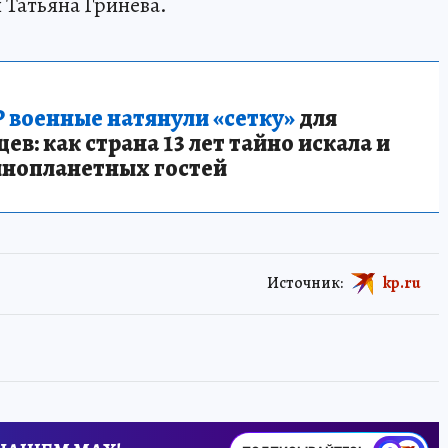
 Татьяна Гринева.
 военные натянули «сетку»
для
в: как страна 13 лет тайно искала и
инопланетных гостей
Источник:
kp.ru