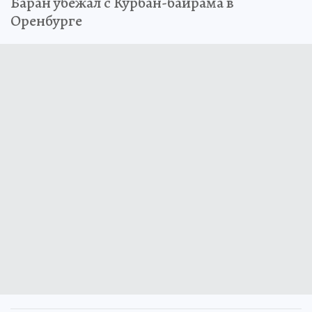
Баран убежал с Курбан-байрама в
Оренбурге