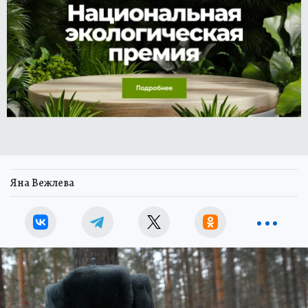
Яна Вежлева