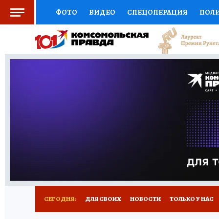
ФОТО
ВИДЕО
СПЕЦОПЕРАЦИЯ
ПОЛ
СОЦПОДДЕРЖКА
НАУКА
СПОРТ
КО
ВЫБОР ЭКСПЕРТОВ
ДОКТОР
ФИНАНС
КНИЖНАЯ ПОЛКА
ПРОГНОЗЫ НА СПОРТ
ПРЕСС-ЦЕНТР
НЕДВИЖИМОСТЬ
ТЕЛЕ
РАДИО КП
РЕКЛАМА
ТЕСТЫ
НОВОЕ 
СЕГОДНЯ:
ДЛЯ СВОИХ
НОВОСТИ
ТОЛЬКО У НАС