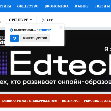
ИТИКА
ОБЩЕСТВО
ЭКОНОМИКА
В МИРЕ
ЗВЕЗДЫ
ЛУМНИСТЫ
ПРОИСШЕСТВИЯ
НАЦИОНАЛЬНЫЕ ПРОЕК
ОРЕНБУРГ
+25
°
ВАШ РЕГИОН —
ОРЕНБУРГ
Ы
ОТКРЫВАЕМ МИР
Я ЗНАЮ
СЕМЬЯ
ЖЕНСКИЕ СЕ
ДА
ВЫБРАТЬ ДРУГОЙ
ПРОМОКОДЫ
СЕРИАЛЫ
СПЕЦПРОЕКТЫ
ДЕФИЦИТ
ВИЗОР
КОЛЛЕКЦИИ
КОНКУРСЫ
РАБОТА У НАС
ГИ
НА САЙТЕ
КЛИНИКА ГОДА В ОРЕНБУРЖЬЕ - 2025
ВОЕНКОРЫ
УКРАИНА: СВОДК