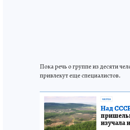
Пока речь о группе из десяти че
привлекут еще специалистов.
НАУКА
Над СССР
пришельце
изучала 