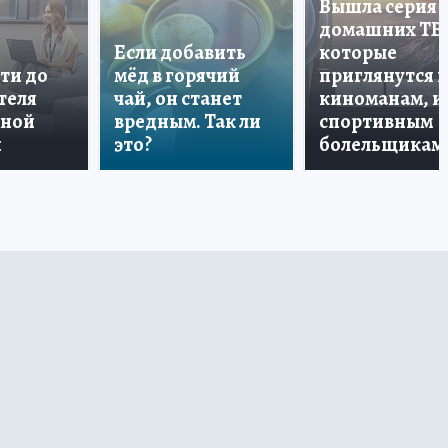
Вышла серия
домашних ТВ
Если добавить
которые
ти до
мёд в горячий
приглянутся 
теля
чай, он станет
киноманам, и
дной
вредным. Так ли
спортивным
и
это?
болельщикам