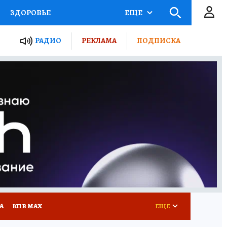
ЗДОРОВЬЕ
ЕЩЕ
ТЫ РОССИИ
РАДИО
РЕКЛАМА
ПОДПИСКА
КРЕТЫ
ПУТЕВОДИТЕЛЬ
 ЖЕЛЕЗА
ТУРИЗМ
Д ПОТРЕБИТЕЛЯ
ВСЕ О КП
А
КП В МАХ
ЕЩЕ