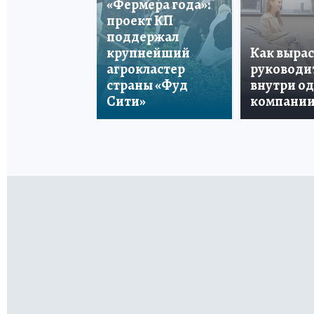
«Фермера года»:
проект КП
поддержал
крупнейший
Как вырас
агрокластер
руководи
страны «Фуд
внутри о
Сити»
компани