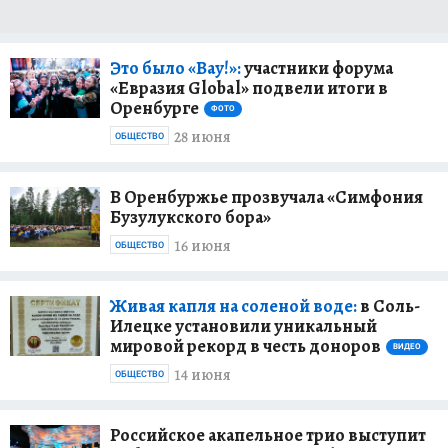
Это было «Вау!»:
участники форума
«Евразия Global» подвели итоги в
Оренбурге
ФОТО
28 июня
ОБЩЕСТВО
В Оренбуржье прозвучала «Симфония
Бузулукского бора»
16 июня
ОБЩЕСТВО
Живая капля на соленой воде:
в Соль-
Илецке установили уникальный
мировой рекорд в честь доноров
ВИДЕО
14 июня
ОБЩЕСТВО
Российское акапельное трио выступит