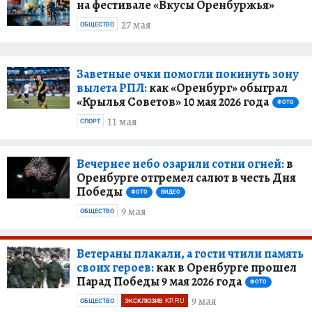
на фестивале «Вкусы Оренбуржья»
27 мая
ОБЩЕСТВО
Заветные очки помогли покинуть зону
вылета РПЛ:
как «Оренбург» обыграл
«Крылья Советов» 10 мая 2026 года
ФОТО
11 мая
СПОРТ
Вечернее небо озарили сотни огней:
в
Оренбурге отгремел салют в честь Дня
Победы
ФОТО
ВИДЕО
9 мая
ОБЩЕСТВО
Ветераны плакали, а гости чтили память
своих героев:
как в Оренбурге прошел
Парад Победы 9 мая 2026 года
ФОТО
9 мая
ОБЩЕСТВО
ЭКСКЛЮЗИВ KP.RU