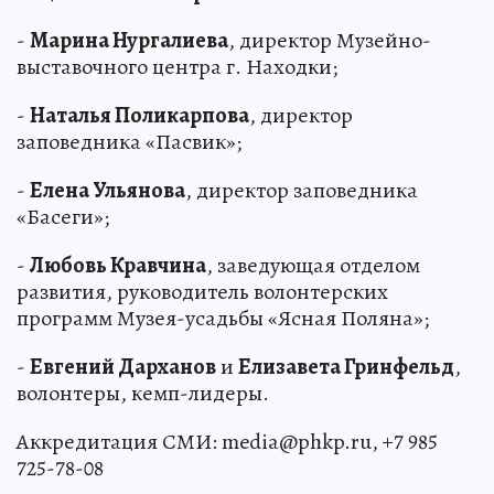
-
Марина Нургалиева
, директор Музейно-
выставочного центра г. Находки;
-
Наталья Поликарпова
, директор
заповедника «Пасвик»;
-
Елена Ульянова
, директор заповедника
«Басеги»;
-
Любовь Кравчина
, заведующая отделом
развития, руководитель волонтерских
программ Музея-усадьбы «Ясная Поляна»;
-
Евгений Дарханов
и
Елизавета Гринфельд
,
волонтеры, кемп-лидеры.
Аккредитация СМИ: media@phkp.ru, +7 985
725-78-08