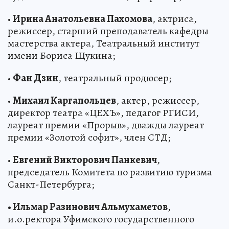
•
Ирина Анатольевна Пахомова
, актриса,
режиссер, старший преподаватель кафедры
мастерства актера, Театральный институт
имени Бориса Щукина;
•
Фан Дзин
, театральный продюсер;
•
Михаил Каргапольцев
, актер, режиссер,
директор театра «ЦЕХЪ», педагог РГИСИ,
лауреат премии «Прорыв», дважды лауреат
премии «Золотой софит», член СТД;
•
Евгений Викторович Панкевич
,
председатель Комитета по развитию туризма
Санкт-Петербурга;
• Ильмар Разинович Альмухаметов
,
и.о.ректора Уфимского государственного