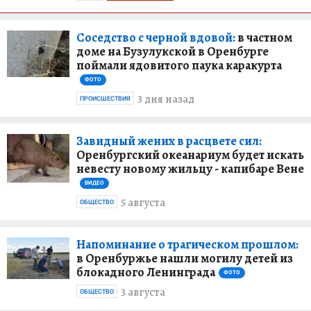
Соседство с черной вдовой:
в частном
доме на Бузулукской в Оренбурге
поймали ядовитого паука каракурта
ФОТО
3 дня назад
ПРОИСШЕСТВИЯ
Завидный жених в расцвете сил:
Оренбургский океанариум будет искать
невесту новому жильцу - капибаре Вене
ВИДЕО
5 августа
ОБЩЕСТВО
Напоминание о трагическом прошлом:
в Оренбуржье нашли могилу детей из
блокадного Ленинграда
ФОТО
3 августа
ОБЩЕСТВО