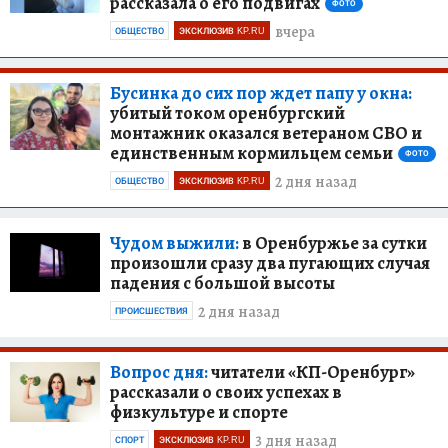
рассказала о его подвигах
ФОТО
вчера
ОБЩЕСТВО
ЭКСКЛЮЗИВ KP.RU
Бусинка до сих пор ждет папу у окна:
убитый током оренбургский
монтажник оказался ветераном СВО и
единственным кормильцем семьи
ФОТО
2 дня назад
ОБЩЕСТВО
ЭКСКЛЮЗИВ KP.RU
Чудом выжили:
в Оренбуржье за сутки
произошли сразу два пугающих случая
падения с большой высоты
2 дня назад
ПРОИСШЕСТВИЯ
Вопрос дня:
читатели «КП-Оренбург»
рассказали о своих успехах в
физкультуре и спорте
3 дня назад
СПОРТ
ЭКСКЛЮЗИВ KP.RU