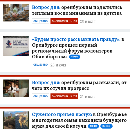
Вопрос дня:
оренбуржцы поделились
теплыми воспоминаниями из детства
23 июля
ОБЩЕСТВО
ЭКСКЛЮЗИВ KP.RU
«Будем просто рассказывать правду»:
в
Оренбурге прошел первый
региональный форум волонтеров
Облизбиркома
ФОТО
23 июля
ОБЩЕСТВО
Вопрос дня:
оренбуржцы рассказали, от
чего их отучил прогресс
21 июля
ОБЩЕСТВО
ЭКСКЛЮЗИВ KP.RU
Суженого привел пастух:
в Оренбуржье
многодетная семья выходила будущего
мужа для своей косули
ФОТО
ВИДЕО