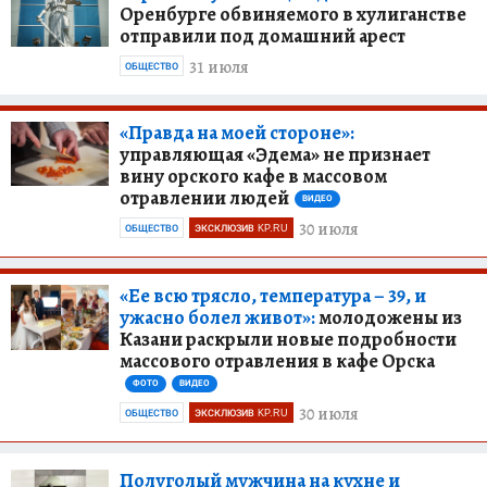
Оренбурге обвиняемого в хулиганстве
отправили под домашний арест
31 июля
ОБЩЕСТВО
«Правда на моей стороне»:
управляющая «Эдема» не признает
вину орского кафе в массовом
отравлении людей
ВИДЕО
30 июля
ОБЩЕСТВО
ЭКСКЛЮЗИВ KP.RU
«Ее всю трясло, температура – 39, и
ужасно болел живот»:
молодожены из
Казани раскрыли новые подробности
массового отравления в кафе Орска
ФОТО
ВИДЕО
30 июля
ОБЩЕСТВО
ЭКСКЛЮЗИВ KP.RU
Полуголый мужчина на кухне и