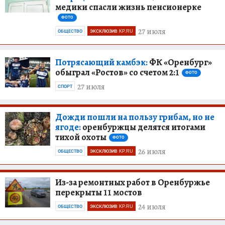
медики спасли жизнь пенсионерке
ФОТО
27 июля
ОБЩЕСТВО
ЭКСКЛЮЗИВ KP.RU
Потрясающий камбэк:
ФК «Оренбург»
обыграл «Ростов» со счетом 2:1
ФОТО
27 июля
СПОРТ
Дожди пошли на пользу грибам, но не
ягоде:
оренбуржцы делятся итогами
тихой охоты
ФОТО
26 июля
ОБЩЕСТВО
ЭКСКЛЮЗИВ KP.RU
Из-за ремонтных работ в Оренбуржье
перекрыты 11 мостов
24 июля
ОБЩЕСТВО
ЭКСКЛЮЗИВ KP.RU