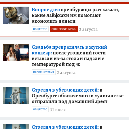
Вопрос дня:
оренбуржцы рассказали,
какие лайфхаки им помогают
экономить деньги
2 августа
ОБЩЕСТВО
ЭКСКЛЮЗИВ KP.RU
Свадьба превратилась в жуткий
кошмар:
после угощений гости
вставали из-за стола и падали с
температурой под 40
2 августа
ПРОИСШЕСТВИЯ
Стрелял в убегающих детей:
в
Оренбурге обвиняемого в хулиганстве
отправили под домашний арест
31 июля
ОБЩЕСТВО
Стрелял в убегающих детей:
в