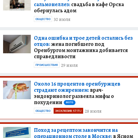
сальмонеллез:
свадьба в кафе Орска
обернулась адом
30 июля
ОБЩЕСТВО
Одна ошибка и трое детей остались без
отцов:
жена погибшего под
Оренбургом монтажника добивается
справедливости
29 июля
ПРОИСШЕСТВИЯ
Около 16 процентов оренбуржцев
страдают ожирением:
врач-
эндокринолог развеяла мифы о
похудении
ФОТО
28 июля
ОБЩЕСТВО
ЭКСКЛЮЗИВ KP.RU
Поход за рецептом закончится на
операционном столе в Москве:
в Ясном