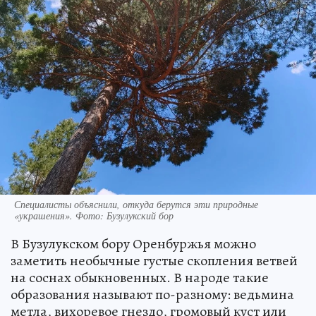
Специалисты объяснили, откуда берутся эти природные
«украшения». Фото: Бузулукский бор
В Бузулукском бору Оренбуржья можно
заметить необычные густые скопления ветвей
на соснах обыкновенных. В народе такие
образования называют по-разному: ведьмина
метла, вихоревое гнездо, громовый куст или